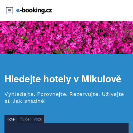
Hledejte hotely v Mikulově
Vyhledejte. Porovnejte. Rezervujte. Užívejte
si. Jak snadné!
Hotel
Půjčení vozu