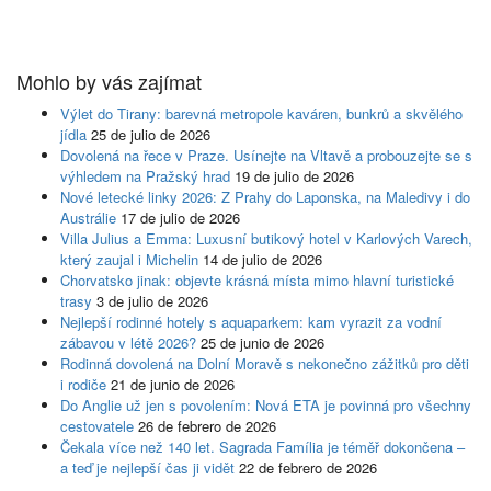
Mohlo by vás zajímat
Výlet do Tirany: barevná metropole kaváren, bunkrů a skvělého
jídla
25 de julio de 2026
Dovolená na řece v Praze. Usínejte na Vltavě a probouzejte se s
výhledem na Pražský hrad
19 de julio de 2026
Nové letecké linky 2026: Z Prahy do Laponska, na Maledivy i do
Austrálie
17 de julio de 2026
Villa Julius a Emma: Luxusní butikový hotel v Karlových Varech,
který zaujal i Michelin
14 de julio de 2026
Chorvatsko jinak: objevte krásná místa mimo hlavní turistické
trasy
3 de julio de 2026
Nejlepší rodinné hotely s aquaparkem: kam vyrazit za vodní
zábavou v létě 2026?
25 de junio de 2026
Rodinná dovolená na Dolní Moravě s nekonečno zážitků pro děti
i rodiče
21 de junio de 2026
Do Anglie už jen s povolením: Nová ETA je povinná pro všechny
cestovatele
26 de febrero de 2026
Čekala více než 140 let. Sagrada Família je téměř dokončena –
a teď je nejlepší čas ji vidět
22 de febrero de 2026