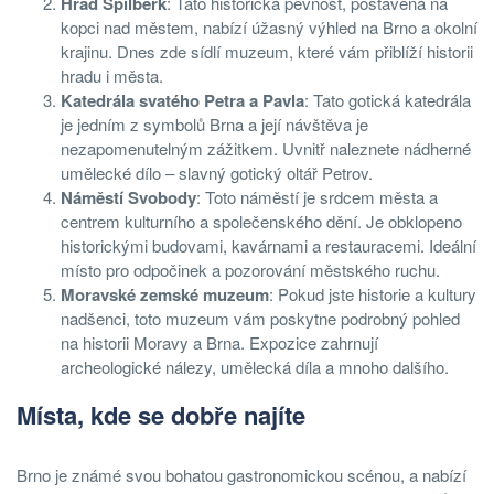
Hrad Špilberk
: Tato historická pevnost, postavená na
kopci nad městem, nabízí úžasný výhled na Brno a okolní
krajinu. Dnes zde sídlí muzeum, které vám přiblíží historii
hradu i města.
Katedrála svatého Petra a Pavla
: Tato gotická katedrála
je jedním z symbolů Brna a její návštěva je
nezapomenutelným zážitkem. Uvnitř naleznete nádherné
umělecké dílo – slavný gotický oltář Petrov.
Náměstí Svobody
: Toto náměstí je srdcem města a
centrem kulturního a společenského dění. Je obklopeno
historickými budovami, kavárnami a restauracemi. Ideální
místo pro odpočinek a pozorování městského ruchu.
Moravské zemské muzeum
: Pokud jste historie a kultury
nadšenci, toto muzeum vám poskytne podrobný pohled
na historii Moravy a Brna. Expozice zahrnují
archeologické nálezy, umělecká díla a mnoho dalšího.
Místa, kde
se dobře najíte
Brno je známé svou bohatou gastronomickou scénou, a nabízí