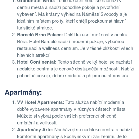
Grandhotel Brno:
Tento luxusní hotel se nachází v
centru města a nabízí pohodlné pokoje a prvotřídní
vybavení. Má krásný výhled na Náměstí Svobody a je
ideálním místem pro ty, kteří chtějí prozkoumat hlavní
turistické atrakce.
Barceló Brno Palace:
Další luxusní možnost v centru
Brna. Hotel Barceló nabízí moderní pokoje, výbornou
restauraci a wellness centrum. Je v těsné blízkosti všech
hlavních atrakcí.
Hotel Continental:
Tento středně velký hotel se nachází
nedaleko centra a je cenově dostupnější možností. Nabízí
pohodlné pokoje, dobré snídaně a příjemnou atmosféru.
Apartmány:
VV Hotel Apartments:
Tato služba nabízí moderní a
dobře vybavené apartmány v různých částech města.
Můžete si vybrat podle vašich preferencí ohledně
umístění a velikosti.
Apartmány Arte:
Nacházejí se nedaleko centra a nabízí
komfortní apartmány s kuchyňskými zařízeními. Je to