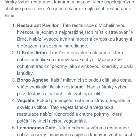
široký výběr restaurací, kaváren a hospod, které uspokojí různé
chuťové preference. Zde jsou některé z nejlepších restaurací v
Brně:
Restaurant Pavillon
: Tato restaurace s Michelinovou
hvězdou je jedním z nejprestižnějších míst k stravování v
Brně. Nabízí vysoce kvalitní moderní evropskou kuchyni
s důrazem na sezónní ingredience.
U Krále Jiřího
: Tradiční moravská restaurace, která
nabízí autentickou moravskou kuchyni. Můžete zde
ochutnat tradiční pokrmy jako svíčkovou, knedlíky a další
lahůdky.
Borgo Agnese
: Italští milovníci se budou cítit jako doma
v této vynikající italské restauraci. Nabízí široký výběr
pizz, těstovin a dalších italských specialit.
Vegalité
: Pokud preferujete rostlinnou stravu, Vegalité je
skvělou volbou. Tato vegetariánská a veganská
restaurace nabízí různorodé a chutné pokrmy, které
potěší i ty, kteří nejsou vegetariáni.
Lemongrass Café
: Tato moderní kavárna a restaurace
nabízí pokrmy inspirované asijskou kuchyní, včetně sushi