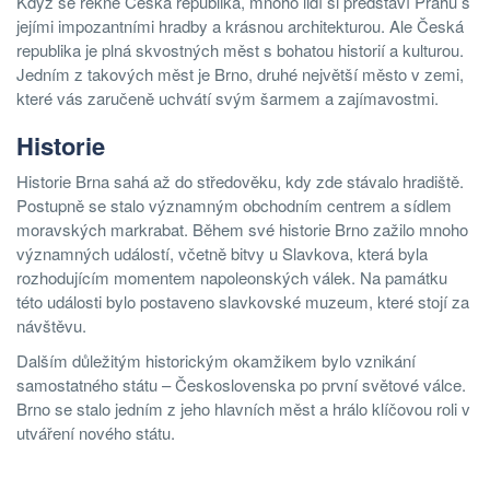
Když se řekne Česká republika, mnoho lidí si představí Prahu s
jejími impozantními hradby a krásnou architekturou. Ale Česká
republika je plná skvostných měst s bohatou historií a kulturou.
Jedním z takových měst je Brno, druhé největší město v zemi,
které vás zaručeně uchvátí svým šarmem a zajímavostmi.
Historie
Historie Brna sahá až do středověku, kdy zde stávalo hradiště.
Postupně se stalo významným obchodním centrem a sídlem
moravských markrabat. Během své historie Brno zažilo mnoho
významných událostí, včetně bitvy u Slavkova, která byla
rozhodujícím momentem napoleonských válek. Na památku
této události bylo postaveno slavkovské muzeum, které stojí za
návštěvu.
Dalším důležitým historickým okamžikem bylo vznikání
samostatného státu – Československa po první světové válce.
Brno se stalo jedním z jeho hlavních měst a hrálo klíčovou roli v
utváření nového státu.