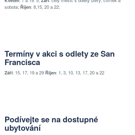
Květen
: 7 a 19. 5;
Září
: celý měsíc s odlety úterý, čtvrtek a
sobota;
Říjen
: 8,15, 20 a 22;
Termíny v akci s odlety ze San
Francisca
Září
: 15, 17, 19 a 29
Říjen
: 1, 3, 10, 13, 17, 20 a 22
Podívejte se na dostupné
ubytování