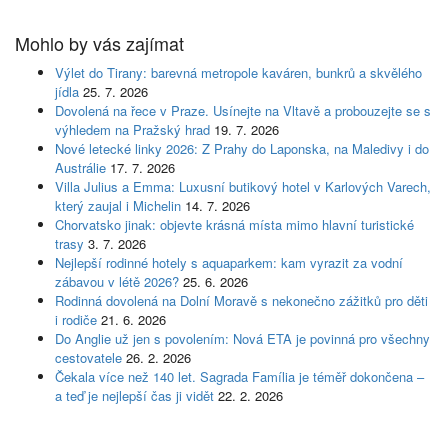
Mohlo by vás zajímat
Výlet do Tirany: barevná metropole kaváren, bunkrů a skvělého
jídla
25. 7. 2026
Dovolená na řece v Praze. Usínejte na Vltavě a probouzejte se s
výhledem na Pražský hrad
19. 7. 2026
Nové letecké linky 2026: Z Prahy do Laponska, na Maledivy i do
Austrálie
17. 7. 2026
Villa Julius a Emma: Luxusní butikový hotel v Karlových Varech,
který zaujal i Michelin
14. 7. 2026
Chorvatsko jinak: objevte krásná místa mimo hlavní turistické
trasy
3. 7. 2026
Nejlepší rodinné hotely s aquaparkem: kam vyrazit za vodní
zábavou v létě 2026?
25. 6. 2026
Rodinná dovolená na Dolní Moravě s nekonečno zážitků pro děti
i rodiče
21. 6. 2026
Do Anglie už jen s povolením: Nová ETA je povinná pro všechny
cestovatele
26. 2. 2026
Čekala více než 140 let. Sagrada Família je téměř dokončena –
a teď je nejlepší čas ji vidět
22. 2. 2026