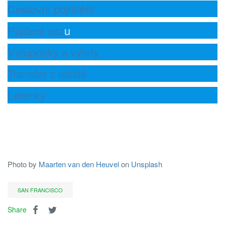
Cestovní pojištění
Půjčení voz
u
Vstupenky a výlety
Transfer z letiště
Letenky
Photo by
Maarten van den Heuvel
on
Unsplash
SAN FRANCISCO
Share