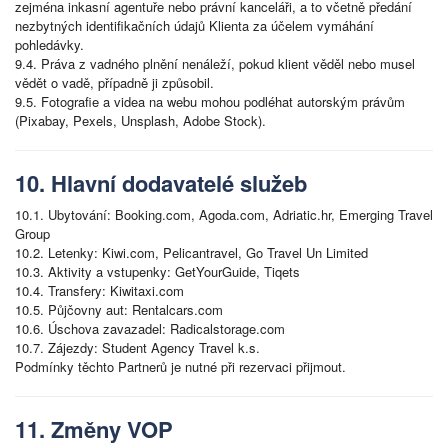
zejména inkasní agentuře nebo právní kanceláři, a to včetně předání
nezbytných identifikačních údajů Klienta za účelem vymáhání
pohledávky.
9.4. Práva z vadného plnění nenáleží, pokud klient věděl nebo musel
vědět o vadě, případně ji způsobil.
9.5. Fotografie a videa na webu mohou podléhat autorským právům
(Pixabay, Pexels, Unsplash, Adobe Stock).
10. Hlavní dodavatelé služeb
10.1. Ubytování: Booking.com, Agoda.com, Adriatic.hr, Emerging Travel
Group
10.2. Letenky: Kiwi.com, Pelicantravel, Go Travel Un Limited
10.3. Aktivity a vstupenky: GetYourGuide, Tiqets
10.4. Transfery: Kiwitaxi.com
10.5. Půjčovny aut: Rentalcars.com
10.6. Úschova zavazadel: Radicalstorage.com
10.7. Zájezdy: Student Agency Travel k.s.
Podmínky těchto Partnerů je nutné při rezervaci přijmout.
11. Změny VOP