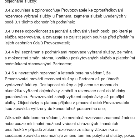
objednané služby;
3.4.2 souhlasí a zplnomocňuje Provozovatele ke zprostředkování
rezervace vybrané služby u Partnera, zejména služeb uvedených v
bodě 3.1 těchto obchodních podmínek;
3.4.3 nese odpovědnost za jednání a chování všech osob, pro které je
služba rezervována, a zavazuje se zajistit jejich souhlas před předáním
jejich osobních údajů Provozovateli;
3.4.4 byl seznámen s podmínkami rezervace vybrané služby, zejména
s možnostmi změn, storna, kvalitou poskytovaných služeb a platebními
podmínkami stanovenými Partnerem;
3.4.5 u nevratných rezervací a letenek bere na vědomí, že
Provozovatel provádí rezervaci služby u Partnera až po úhradě
vystavené faktury. Dostupnost služby a její cena se mohou do
okamžiku vyřízení objednávky změnit a rezervace není do té doby
garantována. Provozovatel zahájí vyřízení objednávky až po přijetí
platby. Objednávky s platbou přijatou v pracovní době Provozovatele
jsou zpravidla vyřízeny do konce téhož pracovního dne;
Zákazník dále bere na vědomí, že nevratná rezervace znamená žádnou
nebo pouze minimální možnost vrácení uhrazených finančních
prostředků v případě zrušení rezervace ze strany Zákazníka a
současně zpravidla neumožňuje změnu termínu pobytu či služby, pokud