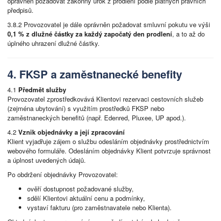
oprávněn požadovat zákonný úrok z prodlení podle platných právních
předpisů.
3.8.2 Provozovatel je dále oprávněn požadovat smluvní pokutu ve výši
0,1 % z dlužné částky za každý započatý den prodlení
, a to až do
úplného uhrazení dlužné částky.
4. FKSP a zaměstnanecké benefity
4.1
Předmět služby
Provozovatel zprostředkovává Klientovi rezervaci cestovních služeb
(zejména ubytování) s využitím prostředků FKSP nebo
zaměstnaneckých benefitů (např. Edenred, Pluxee, UP apod.).
4.2
Vznik objednávky a její zpracování
Klient vyjadřuje zájem o službu odesláním objednávky prostřednictvím
webového formuláře. Odesláním objednávky Klient potvrzuje správnost
a úplnost uvedených údajů.
Po obdržení objednávky Provozovatel:
ověří dostupnost požadované služby,
sdělí Klientovi aktuální cenu a podmínky,
vystaví fakturu (pro zaměstnavatele nebo Klienta).