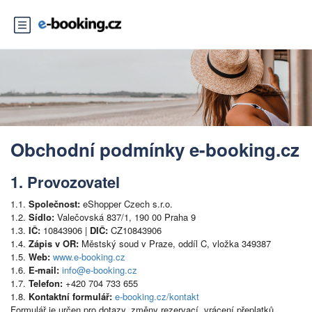
Obchodní podmínky e-booking.cz
1. Provozovatel
1.1.
Společnost:
eShopper Czech s.r.o.
1.2.
Sídlo:
Valečovská 837/1, 190 00 Praha 9
1.3.
IČ:
10843906 |
DIČ:
CZ10843906
1.4.
Zápis v OR:
Městský soud v Praze, oddíl C, vložka 349387
1.5.
Web:
www.e-booking.cz
1.6.
E-mail:
info@e-booking.cz
1.7.
Telefon:
+420 704 733 655
1.8.
Kontaktní formulář:
e-booking.cz/kontakt
Formulář je určen pro dotazy, změny rezervací, vrácení přeplatků,