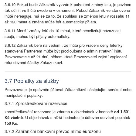
3.6.10 Pokud bude Zákazník vyzván k potvrzení změny letu, je povinen
tak učinit ve lhůtě uvedené v oznámení. Pokud Zákazník ve stanovené
lhůtě nereaguje, má se za to, že souhlasí se změnou letu v rozsahu 11
až 120 minut a změna může být automaticky přijata.
3.6.11 Menší změny letů do 10 minut, které neovlivňují návaznost
spojů, mohou být přijaty automaticky.
3.6.12 Zákazník bere na vědomí, že lhůta pro vrácení ceny letenky
stanovená Partnerem může být prodloužena o administrativní lhůtu
Provozovatele až 21 dnů, během které Provozovatel zajistí vyplacení
refundované částky Zákazníkovi.
3.7 Poplatky za služby
Provozovatel je oprávněn účtovat Zákazníkovi následující servisní nebo
manipulační poplatky:
3.7.1 Zprostředkování rezervace
zprostředkování rezervace je zdarma u objednávek v hodnotě
od 1 501
Kč včetně
. U objednávek s nižší hodnotou je účtován servisní poplatek
150 Kč
.
3.7.2 Zahraniční bankovní převod mimo eurozónu