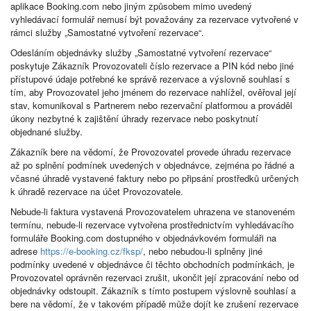
aplikace Booking.com nebo jiným způsobem mimo uvedený
vyhledávací formulář nemusí být považovány za rezervace vytvořené v
rámci služby „Samostatné vytvoření rezervace“.
Odesláním objednávky služby „Samostatné vytvoření rezervace“
poskytuje Zákazník Provozovateli číslo rezervace a PIN kód nebo jiné
přístupové údaje potřebné ke správě rezervace a výslovně souhlasí s
tím, aby Provozovatel jeho jménem do rezervace nahlížel, ověřoval její
stav, komunikoval s Partnerem nebo rezervační platformou a prováděl
úkony nezbytné k zajištění úhrady rezervace nebo poskytnutí
objednané služby.
Zákazník bere na vědomí, že Provozovatel provede úhradu rezervace
až po splnění podmínek uvedených v objednávce, zejména po řádné a
včasné úhradě vystavené faktury nebo po připsání prostředků určených
k úhradě rezervace na účet Provozovatele.
Nebude-li faktura vystavená Provozovatelem uhrazena ve stanoveném
termínu, nebude-li rezervace vytvořena prostřednictvím vyhledávacího
formuláře Booking.com dostupného v objednávkovém formuláři na
adrese
https://e-booking.cz/fksp/
, nebo nebudou-li splněny jiné
podmínky uvedené v objednávce či těchto obchodních podmínkách, je
Provozovatel oprávněn rezervaci zrušit, ukončit její zpracování nebo od
objednávky odstoupit. Zákazník s tímto postupem výslovně souhlasí a
bere na vědomí, že v takovém případě může dojít ke zrušení rezervace