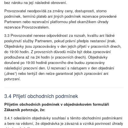
bez nároku na její následné obnovení.
Provozovatel neodpovídá za změny ceny, dostupnosti, storno
podmínek, termínů plateb ani jiných podmínek rezervace provedené
Partnerem nebo rezervační platformou před okamžikem úhrady
rezervace Provozovatelem.
3.3 Provozovatel nenese odpovědnost za rozsah, kvalitu ani řádné
poskytnutí služby Partnerem, pokud právní předpis nestanoví jinak.
Objednávky jsou zpracovávány v den jejich přijetí v pracovních dnech,
do 19:00 hodin. Z provozních důvodů může být doba zpracování
prodloužena až na 24 hodin (v pracovních dnech). Objednávky
doručené po 19:00 hodině pracovního dne budou zpracovány
následující pracovní den. U rezervací s nástupem v den objednání
(„dnes“) nebo tentýž den nelze garantovat jejich zpracování ani
potvrzení.
3.4 Přijetí obchodních podmínek
Přijetím obchodních podmínek v objednávkovém formuláři
Zákazník potvrzuje, že:
3.4.1 odesláním objednávky souhlasí s těmito obchodními podmínkami
a bere na vědomí, že objednávka je závazná a vzniká povinnost úhrady