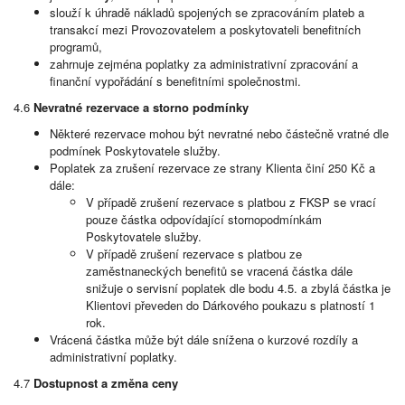
slouží k úhradě nákladů spojených se zpracováním plateb a
transakcí mezi Provozovatelem a poskytovateli benefitních
programů,
zahrnuje zejména poplatky za administrativní zpracování a
finanční vypořádání s benefitními společnostmi.
4.6
Nevratné rezervace a storno podmínky
Některé rezervace mohou být nevratné nebo částečně vratné dle
podmínek Poskytovatele služby.
Poplatek za zrušení rezervace ze strany Klienta činí 250 Kč a
dále:
V případě zrušení rezervace s platbou z FKSP se vrací
pouze částka odpovídající stornopodmínkám
Poskytovatele služby.
V případě zrušení rezervace s platbou ze
zaměstnaneckých benefitů se vracená částka dále
snižuje o servisní poplatek dle bodu 4.5. a zbylá částka je
Klientovi převeden do Dárkového poukazu s platností 1
rok.
Vrácená částka může být dále snížena o kurzové rozdíly a
administrativní poplatky.
4.7
Dostupnost a změna ceny