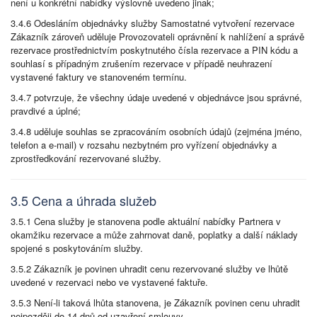
není u konkrétní nabídky výslovně uvedeno jinak;
3.4.6 Odesláním objednávky služby Samostatné vytvoření rezervace
Zákazník zároveň uděluje Provozovateli oprávnění k nahlížení a správě
rezervace prostřednictvím poskytnutého čísla rezervace a PIN kódu a
souhlasí s případným zrušením rezervace v případě neuhrazení
vystavené faktury ve stanoveném termínu.
3.4.7 potvrzuje, že všechny údaje uvedené v objednávce jsou správné,
pravdivé a úplné;
3.4.8 uděluje souhlas se zpracováním osobních údajů (zejména jméno,
telefon a e-mail) v rozsahu nezbytném pro vyřízení objednávky a
zprostředkování rezervované služby.
3.5 Cena a úhrada služeb
3.5.1 Cena služby je stanovena podle aktuální nabídky Partnera v
okamžiku rezervace a může zahrnovat daně, poplatky a další náklady
spojené s poskytováním služby.
3.5.2 Zákazník je povinen uhradit cenu rezervované služby ve lhůtě
uvedené v rezervaci nebo ve vystavené faktuře.
3.5.3 Není-li taková lhůta stanovena, je Zákazník povinen cenu uhradit
nejpozději do 14 dnů od uzavření smlouvy.