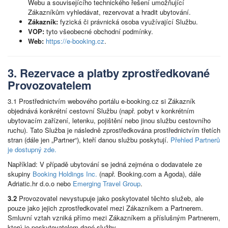
Webu a souvisejícího technického řešení umožňující
Zákazníkům vyhledávat, rezervovat a hradit ubytování.
Zákazník:
fyzická či právnická osoba využívající Službu.
VOP:
tyto všeobecné obchodní podmínky.
Web:
https://e-booking.cz
.
3. Rezervace a platby zprostředkované
Provozovatelem
3.1 Prostřednictvím webového portálu e-booking.cz si Zákazník
objednává konkrétní cestovní Službu (např. pobyt v konkrétním
ubytovacím zařízení, letenku, pojištění nebo jinou službu cestovního
ruchu). Tato Služba je následně zprostředkována prostřednictvím třetích
stran (dále jen „Partner“), kteří danou službu poskytují.
Přehled Partnerů
je dostupný zde.
Například: V případě ubytování se jedná zejména o dodavatele ze
skupiny
Booking Holdings Inc.
(např.
Booking.com
a
Agoda
), dále
Adriatic.hr d.o.o
nebo
Emerging Travel Group
.
3.2
Provozovatel nevystupuje jako poskytovatel těchto služeb, ale
pouze jako jejich zprostředkovatel mezi Zákazníkem a Partnerem.
Smluvní vztah vzniká přímo mezi Zákazníkem a příslušným Partnerem,
který je poskytovatelem dané služby.