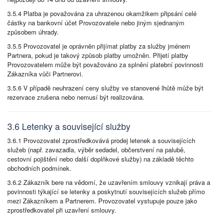
3.5.4 Platba je považována za uhrazenou okamžikem připsání celé
částky na bankovní účet Provozovatele nebo jiným sjednaným
způsobem úhrady.
3.5.5 Provozovatel je oprávněn přijímat platby za služby jménem
Partnera, pokud je takový způsob platby umožněn. Přijetí platby
Provozovatelem může být považováno za splnění platební povinnosti
Zákazníka vůči Partnerovi.
3.5.6 V případě neuhrazení ceny služby ve stanovené lhůtě může být
rezervace zrušena nebo nemusí být realizována.
3.6 Letenky a související služby
3.6.1 Provozovatel zprostředkovává prodej letenek a souvisejících
služeb (např. zavazadla, výběr sedadel, občerstvení na palubě,
cestovní pojištění nebo další doplňkové služby) na základě těchto
obchodních podmínek.
3.6.2 Zákazník bere na vědomí, že uzavřením smlouvy vznikají práva a
povinnosti týkající se letenky a poskytnutí souvisejících služeb přímo
mezi Zákazníkem a Partnerem. Provozovatel vystupuje pouze jako
zprostředkovatel při uzavření smlouvy.