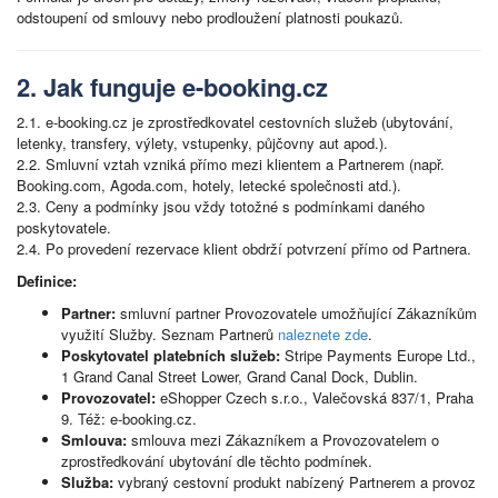
odstoupení od smlouvy nebo prodloužení platnosti poukazů.
2. Jak funguje e-booking.cz
2.1. e-booking.cz je zprostředkovatel cestovních služeb (ubytování,
letenky, transfery, výlety, vstupenky, půjčovny aut apod.).
2.2. Smluvní vztah vzniká přímo mezi klientem a Partnerem (např.
Booking.com, Agoda.com, hotely, letecké společnosti atd.).
2.3. Ceny a podmínky jsou vždy totožné s podmínkami daného
poskytovatele.
2.4. Po provedení rezervace klient obdrží potvrzení přímo od Partnera.
Definice:
Partner:
smluvní partner Provozovatele umožňující Zákazníkům
využití Služby. Seznam Partnerů
naleznete zde
.
Poskytovatel platebních služeb:
Stripe Payments Europe Ltd.,
1 Grand Canal Street Lower, Grand Canal Dock, Dublin.
Provozovatel:
eShopper Czech s.r.o., Valečovská 837/1, Praha
9. Též: e-booking.cz.
Smlouva:
smlouva mezi Zákazníkem a Provozovatelem o
zprostředkování ubytování dle těchto podmínek.
Služba:
vybraný cestovní produkt nabízený Partnerem a provoz