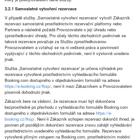
3.2.1 Samostatné vytvoření rezervace
V případě služby „Samostatné vytvoření rezervace“ vytvoří Zákazník
rezervaci samostatně prostřednictvím rezervační platformy nebo
Partnera a následně požádá Provozovatele o její úhradu nebo
zprostředkování úhrady. Pro účely těchto obchodních podmínek se
taková rezervace považuje za Službu zprostředkovanou
Provozovatelem a vztahují se na ni veškerá práva a povinnosti
vyplývající z těchto obchodních podmínek, není-li výslovně uvedeno
jinak.
Služba „Samostatné vytvoření rezervace“ je určena výhradně pro
rezervace vytvořené prostřednictvím vyhledávacího formuláře
Booking.com dostupného v objednávkovém formuláři na adrese
https://e-booking.cz/fksp/
, není-li mezi Zákazníkem a Provozovatelem
písemně dohodnuto jinak.
Zákazník bere na vědomí, že rezervace musí být dokončena
bezprostředně po přechodu z vyhledávacího formuláře Booking.com
dostupného v objednávkovém formuláři na adrese
https://e-
booking.cz/fksp/
. Není-li Zákazník schopen rezervaci dokončit ihned, je
povinen při pozdějším dokončení rezervace znovu zahájit vyhledávání
prostřednictvím uvedeného vyhledávacího formuláře. Rezervace
vytvořené přímým vstupem na Booking.com, prostřednictvím mobilní