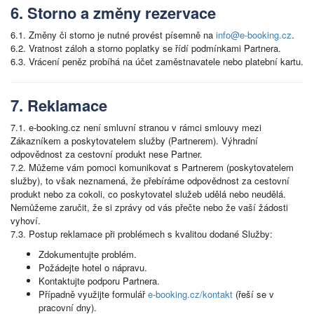
6. Storno a změny rezervace
6.1. Změny či storno je nutné provést písemně na
info@e-booking.cz
.
6.2. Vratnost záloh a storno poplatky se řídí podmínkami Partnera.
6.3. Vrácení peněz probíhá na účet zaměstnavatele nebo platební kartu.
7. Reklamace
7.1. e-booking.cz není smluvní stranou v rámci smlouvy mezi
Zákazníkem a poskytovatelem služby (Partnerem). Výhradní
odpovědnost za cestovní produkt nese Partner.
7.2. Můžeme vám pomoci komunikovat s Partnerem (poskytovatelem
služby), to však neznamená, že přebíráme odpovědnost za cestovní
produkt nebo za cokoli, co poskytovatel služeb udělá nebo neudělá.
Nemůžeme zaručit, že si zprávy od vás přečte nebo že vaší žádosti
vyhoví.
7.3. Postup reklamace při problémech s kvalitou dodané Služby:
Zdokumentujte problém.
Požádejte hotel o nápravu.
Kontaktujte podporu Partnera.
Případně využijte formulář
e-booking.cz/kontakt
(řeší se v
pracovní dny).