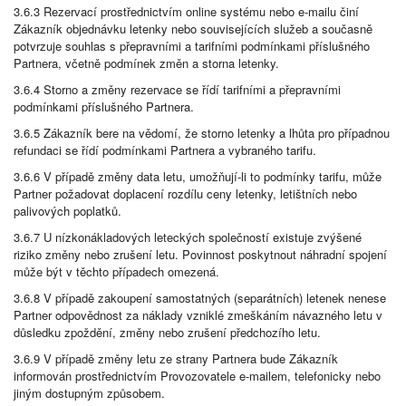
3.6.3 Rezervací prostřednictvím online systému nebo e-mailu činí
Zákazník objednávku letenky nebo souvisejících služeb a současně
potvrzuje souhlas s přepravními a tarifními podmínkami příslušného
Partnera, včetně podmínek změn a storna letenky.
3.6.4 Storno a změny rezervace se řídí tarifními a přepravními
podmínkami příslušného Partnera.
3.6.5 Zákazník bere na vědomí, že storno letenky a lhůta pro případnou
refundaci se řídí podmínkami Partnera a vybraného tarifu.
3.6.6 V případě změny data letu, umožňují-li to podmínky tarifu, může
Partner požadovat doplacení rozdílu ceny letenky, letištních nebo
palivových poplatků.
3.6.7 U nízkonákladových leteckých společností existuje zvýšené
riziko změny nebo zrušení letu. Povinnost poskytnout náhradní spojení
může být v těchto případech omezená.
3.6.8 V případě zakoupení samostatných (separátních) letenek nenese
Partner odpovědnost za náklady vzniklé zmeškáním návazného letu v
důsledku zpoždění, změny nebo zrušení předchozího letu.
3.6.9 V případě změny letu ze strany Partnera bude Zákazník
informován prostřednictvím Provozovatele e-mailem, telefonicky nebo
jiným dostupným způsobem.