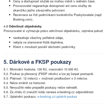
Ceny a dostupnost služeb se mohou měnit v reálném čase.
Provozovatel negarantuje dostupnost ani cenu služby do
okamžiku jejího závazného potvrzení.
Rezervace se řídí podmínkami konkrétního Poskytovatele (např.
Booking.com).
4.8
Odmítnutí objednávky
Provozovatel si vyhrazuje právo odmítnout objednávku, zejména pokud:
neobsahuje všechny potřebné údaje,
nebyla ve stanovené lhůtě doplněna,
Klient v minulosti porušil obchodní podmínky.
5. Dárkové a FKSP poukazy
5.1. Minimální hodnota: 100 Kč, maximální 10 000 Kč.
5.2. Poukaz je přenosný (FKSP nikoliv) a lze jej čerpat postupně.
5.3. Platnost: 12 měsíců + možnost prodloužení o 3 měsíce.
5.4. Nelze směnit za hotovost.
5.5. Nevyužité nebo propadlé poukazy nelze nahradit.
5.6. Za ztrátu či zneužití kódu nenese e-booking.cz odpovědnost.
5.7. Uplatnění poukazu:
e-booking.cz/uplatnit-poukaz