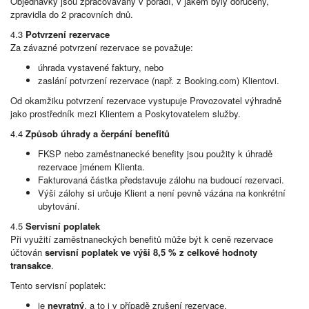
Objednávky jsou zpracovávány v pořadí, v jakém byly doručeny,
zpravidla do 2 pracovních dnů.
4.3
Potvrzení rezervace
Za závazné potvrzení rezervace se považuje:
úhrada vystavené faktury, nebo
zaslání potvrzení rezervace (např. z Booking.com) Klientovi.
Od okamžiku potvrzení rezervace vystupuje Provozovatel výhradně
jako prostředník mezi Klientem a Poskytovatelem služby.
4.4
Způsob úhrady a čerpání benefitů
FKSP nebo zaměstnanecké benefity jsou použity k úhradě
rezervace jménem Klienta.
Fakturovaná částka představuje zálohu na budoucí rezervaci.
Výši zálohy si určuje Klient a není pevně vázána na konkrétní
ubytování.
4.5
Servisní poplatek
Při využití zaměstnaneckých benefitů může být k ceně rezervace
účtován
servisní poplatek ve výši 8,5 % z celkové hodnoty
transakce
.
Tento servisní poplatek:
je
nevratný
, a to i v případě zrušení rezervace,