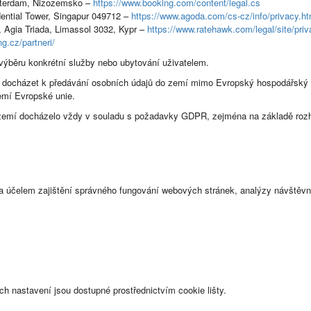
sterdam, Nizozemsko –
https://www.booking.com/content/legal.cs
dential Tower, Singapur 049712 –
https://www.agoda.com/cs-cz/info/privacy.ht
, Agia Triada, Limassol 3032, Kypr –
https://www.ratehawk.com/legal/site/priv
ng.cz/partneri/
výběru konkrétní služby nebo ubytování uživatelem.
ocházet k předávání osobních údajů do zemí mimo Evropský hospodářský pr
emí Evropské unie.
h zemí docházelo vždy v souladu s požadavky GDPR, zejména na základě rozh
účelem zajištění správného fungování webových stránek, analýzy návštěvnos
h nastavení jsou dostupné prostřednictvím cookie lišty.