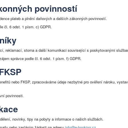
ákonných povinností
dence plateb a plnění daňových a dalších zákonných povinností.
le čl. 6 odst. 1 písm. c) GDPR.
níky
í, reklamací, storna a další komunikaci související s poskytovanými služba
ájem správce podle čl. 6 odst. 1 písm. f) GDPR.
 FKSP
enefitů nebo FKSP, zpracováváme údaje nezbytné pro ověření nároku, vysta
ní povinnosti.
ikace
lení, novinky, tipy na pobyty a informace o našich službách.
-mailu nebo zasláním žádosti na adresu
info@e-booking.cz
.