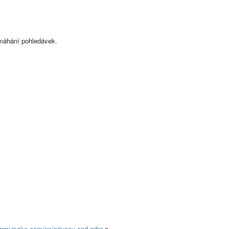
máhání pohledávek.
/www.make.com/en/privacy-and-gdpr
a