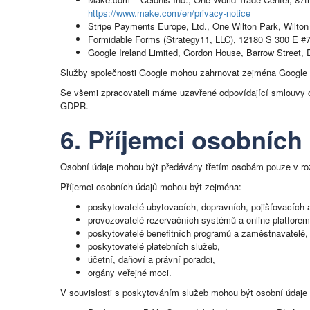
https://www.make.com/en/privacy-notice
Stripe Payments Europe, Ltd., One Wilton Park, Wilto
Formidable Forms (Strategy11, LLC), 12180 S 300 E #
Google Ireland Limited, Gordon House, Barrow Street, 
Služby společnosti Google mohou zahrnovat zejména Google A
Se všemi zpracovateli máme uzavřené odpovídající smlouvy o
GDPR.
6. Příjemci osobních
Osobní údaje mohou být předávány třetím osobám pouze v ro
Příjemci osobních údajů mohou být zejména:
poskytovatelé ubytovacích, dopravních, pojišťovacích 
provozovatelé rezervačních systémů a online platforem
poskytovatelé benefitních programů a zaměstnavatelé,
poskytovatelé platebních služeb,
účetní, daňoví a právní poradci,
orgány veřejné moci.
V souvislosti s poskytováním služeb mohou být osobní údaje