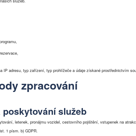
našich služeb.
 programu,
 rezervace,
 IP adresu, typ zařízení, typ prohlížeče a údaje získané prostřednictvím so
vody zpracování
a poskytování služeb
tování, letenek, pronájmu vozidel, cestovního pojištění, vstupenek na atrak
dst. 1 písm. b) GDPR.