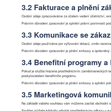
3.2 Fakturace a plnění z
Osobní údaje zpracováváme za účelem vedení účetnictví, evi
Právním důvodem zpracování je splnění právní povinnosti pod
3.3 Komunikace se zákaz
Osobní údaje používáme pro vyřizování dotazů, změn rezervac
Právním důvodem zpracování je plnění smlouvy a oprávněný z
3.4 Benefitní programy a
Pokud je služba hrazena prostřednictvím zaměstnaneckých b
poskytovatelem benefitního programu.
Právním důvodem zpracování je plnění smlouvy a splnění práv
3.5 Marketingová komun
Na základě vašeho souhlasu vám můžeme zasílat obchodní sdě
Souhlas můžete kdykoliv odvolat prostřednictvím odkazu v e