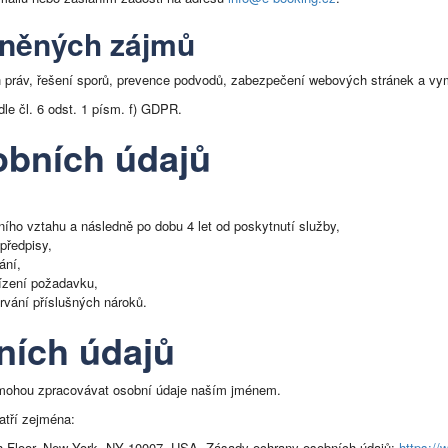
vněných zájmů
práv, řešení sporů, prevence podvodů, zabezpečení webových stránek a vy
e čl. 6 odst. 1 písm. f) GDPR.
obních údajů
ního vztahu a následně po dobu 4 let od poskytnutí služby,
předpisy,
ání,
řízení požadavku,
rvání příslušných nároků.
ních údajů
í mohou zpracovávat osobní údaje naším jménem.
atří zejména:
th Floor, New York, NY 10007, USA. Zásady ochrany osobních údajů:
https:/