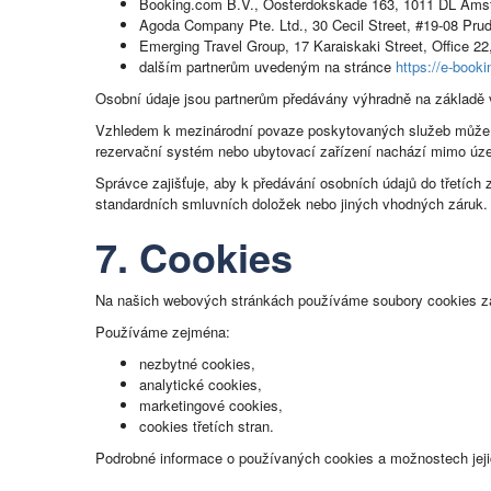
Booking.com B.V., Oosterdokskade 163, 1011 DL Am
Agoda Company Pte. Ltd., 30 Cecil Street, #19-08 Pru
Emerging Travel Group, 17 Karaiskaki Street, Office 22
dalším partnerům uvedeným na stránce
https://e-booki
Osobní údaje jsou partnerům předávány výhradně na základě 
Vzhledem k mezinárodní povaze poskytovaných služeb může d
rezervační systém nebo ubytovací zařízení nachází mimo úz
Správce zajišťuje, aby k předávání osobních údajů do třetíc
standardních smluvních doložek nebo jiných vhodných záruk.
7. Cookies
Na našich webových stránkách používáme soubory cookies za 
Používáme zejména:
nezbytné cookies,
analytické cookies,
marketingové cookies,
cookies třetích stran.
Podrobné informace o používaných cookies a možnostech jejic