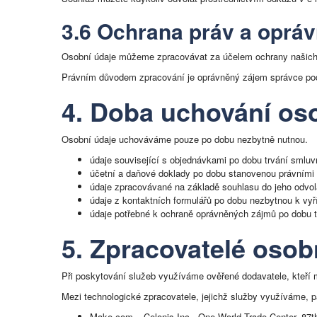
3.6 Ochrana práv a oprá
Osobní údaje můžeme zpracovávat za účelem ochrany našich 
Právním důvodem zpracování je oprávněný zájem správce podl
4. Doba uchování os
Osobní údaje uchováváme pouze po dobu nezbytně nutnou.
údaje související s objednávkami po dobu trvání smluv
účetní a daňové doklady po dobu stanovenou právními 
údaje zpracovávané na základě souhlasu do jeho odvol
údaje z kontaktních formulářů po dobu nezbytnou k vy
údaje potřebné k ochraně oprávněných zájmů po dobu t
5. Zpracovatelé osob
Při poskytování služeb využíváme ověřené dodavatele, kteř
Mezi technologické zpracovatele, jejichž služby využíváme, p
Make.com – Celonis Inc., One World Trade Center, 87