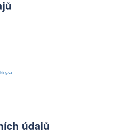
ajů
king.cz
.
ních údajů