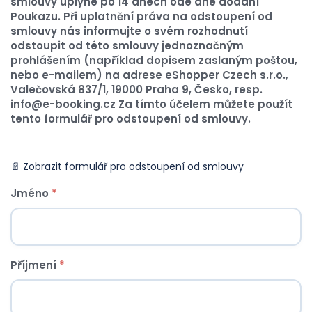
smlouvy uplyne po 14 dnech ode dne dodání
Poukazu. Při uplatnění práva na odstoupení od
smlouvy nás informujte o svém rozhodnutí
odstoupit od této smlouvy jednoznačným
prohlášením (například dopisem zaslaným poštou,
nebo e-mailem) na adrese eShopper Czech s.r.o.,
Valečovská 837/1, 19000 Praha 9, Česko, resp.
info@e-booking.cz Za tímto účelem můžete použít
tento formulář pro odstoupení od smlouvy.
📄 Zobrazit formulář pro odstoupení od smlouvy
Jméno
*
Příjmení
*