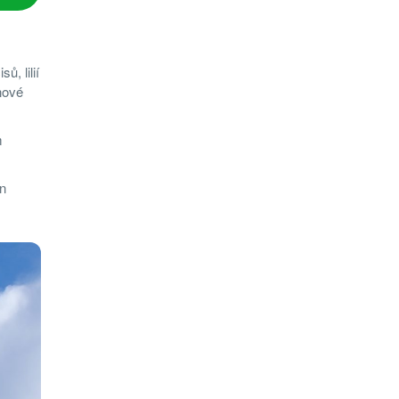
, lilií
nové
m
en