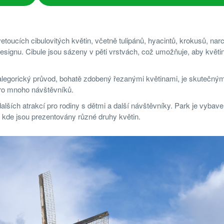
toucích cibulovitých květin, včetně tulipánů, hyacintů, krokusů, narcisů
signu. Cibule jsou sázeny v pěti vrstvách, což umožňuje, aby květi
alegorický průvod, bohatě zdobený řezanými květinami, je skutečný
o mnoho návštěvníků.
alších atrakcí pro rodiny s dětmi a další návštěvníky. Park je vybav
, kde jsou prezentovány různé druhy květin.