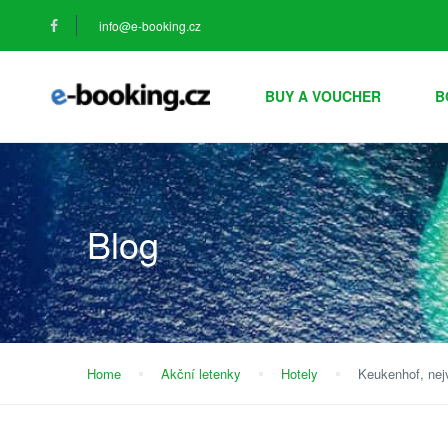
info@e-booking.cz
BUY A VOUCHER
B
Blog
Home
Akční letenky
Hotely
Keukenhof, nej