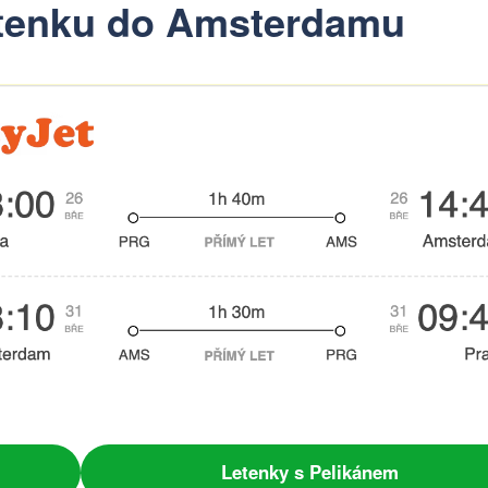
letenku do Amsterdamu
Letenky s Pelikánem