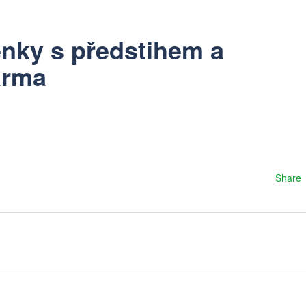
enky s předstihem a
arma
Share