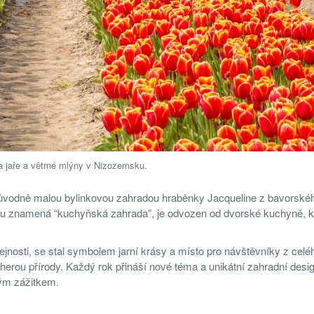
a jaře a větrné mlýny v Nizozemsku.
l původně malou bylinkovou zahradou hraběnky Jacqueline z bavorské
du znamená “kuchyňská zahrada”, je odvozen od dvorské kuchyně, k
jnosti, se stal symbolem jarní krásy a místo pro návštěvníky z celé
dherou přírody. Každý rok přináší nové téma a unikátní zahradní desi
ým zážitkem.