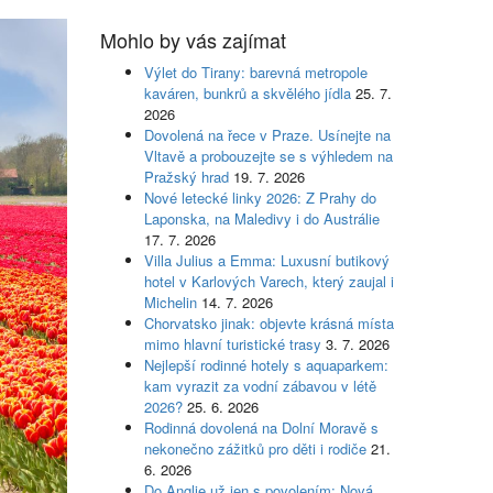
Mohlo by vás zajímat
Výlet do Tirany: barevná metropole
kaváren, bunkrů a skvělého jídla
25. 7.
2026
Dovolená na řece v Praze. Usínejte na
Vltavě a probouzejte se s výhledem na
Pražský hrad
19. 7. 2026
Nové letecké linky 2026: Z Prahy do
Laponska, na Maledivy i do Austrálie
17. 7. 2026
Villa Julius a Emma: Luxusní butikový
hotel v Karlových Varech, který zaujal i
Michelin
14. 7. 2026
Chorvatsko jinak: objevte krásná místa
mimo hlavní turistické trasy
3. 7. 2026
Nejlepší rodinné hotely s aquaparkem:
kam vyrazit za vodní zábavou v létě
2026?
25. 6. 2026
Rodinná dovolená na Dolní Moravě s
nekonečno zážitků pro děti i rodiče
21.
6. 2026
Do Anglie už jen s povolením: Nová