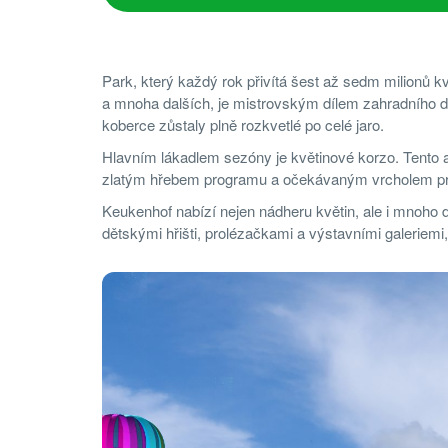
Park, který každý rok přivítá šest až sedm milionů kve
a mnoha dalších, je mistrovským dílem zahradního de
koberce zůstaly plně rozkvetlé po celé jaro.
Hlavním lákadlem sezóny je květinové korzo. Tento 
zlatým hřebem programu a očekávaným vrcholem pr
Keukenhof nabízí nejen nádheru květin, ale i mnoho d
dětskými hřišti, prolézačkami a výstavními galeriemi