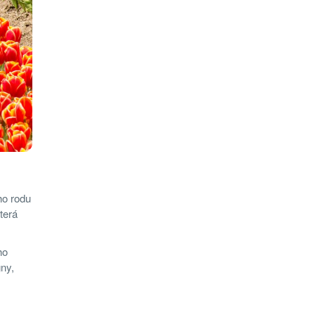
ho rodu
terá
ho
gny,