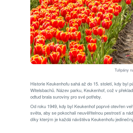
Tulipány n
Historie Keukenhofu sahá až do 15. století, kdy by
Witelsbachů. Název parku, Keukenhof, což v překla
odtud brala suroviny pro své potřeby.
Od roku 1949, kdy byl Keukenhof poprvé otevřen veře
světa, aby se pokochali neuvěřitelnou pestrostí a ná
díky kterým je každá návštěva Keukenhofu jedinečn