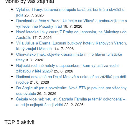
Mohlo by vás zajímat
Výlet do Tirany: barevná metropole kaváren, bunkrů a skvělého
jídla
25. 7. 2026
Dovolená na řece v Praze. Usínejte na Vltavě a probouzejte se s
výhledem na Pražský hrad
19. 7. 2026
Nové letecké linky 2026: Z Prahy do Laponska, na Maledivy i do
Austrálie
17. 7. 2026
Villa Julius a Emma: Luxusní butikový hotel v Karlových Varech,
který zaujal i Michelin
14. 7. 2026
Chorvatsko jinak: objevte krásná místa mimo hlavní turistické
trasy
3. 7. 2026
Nejlepší rodinné hotely s aquaparkem: kam vyrazit za vodní
zábavou v létě 2026?
25. 6. 2026
Rodinná dovolená na Dolní Moravě s nekonečno zážitků pro děti
i rodiče
21. 6. 2026
Do Anglie už jen s povolením: Nová ETA je povinná pro všechny
cestovatele
26. 2. 2026
Čekala více než 140 let. Sagrada Família je téměř dokončena –
a teď je nejlepší čas ji vidět
22. 2. 2026
TOP 5 aktivit