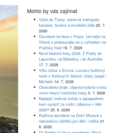
Mohlo by vás zajímat
Výlet do Tirany: barevná metropole
kaváren, bunkrů a skvělého jídla
25. 7.
2026
Dovolená na řece v Praze. Usínejte na
Vltavě a probouzejte se s výhledem na
Pražský hrad
19. 7. 2026
Nové letecké linky 2026: Z Prahy do
Laponska, na Maledivy i do Austrálie
17. 7. 2026
Villa Julius a Emma: Luxusní butikový
hotel v Karlových Varech, který zaujal i
Michelin
14. 7. 2026
Chorvatsko jinak: objevte krásná místa
mimo hlavní turistické trasy
3. 7. 2026
Nejlepší rodinné hotely s aquaparkem:
kam vyrazit za vodní zábavou v létě
2026?
25. 6. 2026
Rodinná dovolená na Dolní Moravě s
nekonečno zážitků pro děti i rodiče
21.
6. 2026
Do Anglie už jen s povolením: Nová