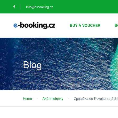
info@e-booking.cz
BUY A VOUCHER
B
Blog
Home
Akční letenky
Zpátečka do Kuvajtu za 2 3