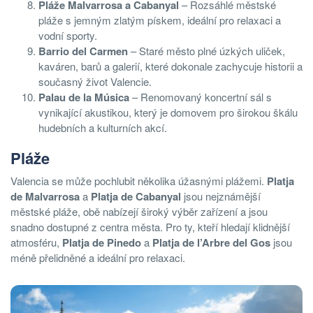
Pláže Malvarrosa a Cabanyal
– Rozsáhlé městské
pláže s jemným zlatým pískem, ideální pro relaxaci a
vodní sporty.
Barrio del Carmen
– Staré město plné úzkých uliček,
kaváren, barů a galerií, které dokonale zachycuje historii a
současný život Valencie.
Palau de la Música
– Renomovaný koncertní sál s
vynikající akustikou, který je domovem pro širokou škálu
hudebních a kulturních akcí.
Pláže
Valencia se může pochlubit několika úžasnými plážemi.
Platja
de Malvarrosa
a
Platja de Cabanyal
jsou nejznámější
městské pláže, obě nabízejí široký výběr zařízení a jsou
snadno dostupné z centra města. Pro ty, kteří hledají klidnější
atmosféru,
Platja de Pinedo
a
Platja de l’Arbre del Gos
jsou
méně přelidněné a ideální pro relaxaci.