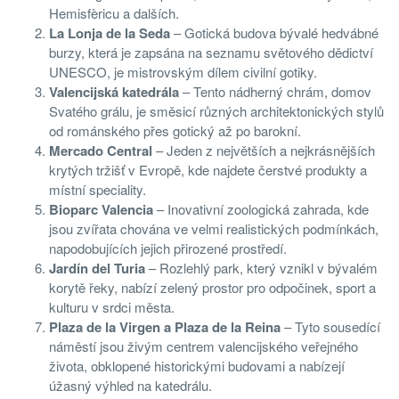
Hemisfèricu a dalších.
La Lonja de la Seda
– Gotická budova bývalé hedvábné
burzy, která je zapsána na seznamu světového dědictví
UNESCO, je mistrovským dílem civilní gotiky.
Valencijská katedrála
– Tento nádherný chrám, domov
Svatého grálu, je směsicí různých architektonických stylů
od románského přes gotický až po barokní.
Mercado Central
– Jeden z největších a nejkrásnějších
krytých tržišť v Evropě, kde najdete čerstvé produkty a
místní speciality.
Bioparc Valencia
– Inovativní zoologická zahrada, kde
jsou zvířata chována ve velmi realistických podmínkách,
napodobujících jejich přirozené prostředí.
Jardín del Turia
– Rozlehlý park, který vznikl v bývalém
korytě řeky, nabízí zelený prostor pro odpočinek, sport a
kulturu v srdci města.
Plaza de la Virgen a Plaza de la Reina
– Tyto sousedící
náměstí jsou živým centrem valencijského veřejného
života, obklopené historickými budovami a nabízejí
úžasný výhled na katedrálu.