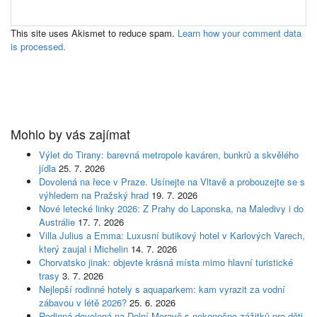
This site uses Akismet to reduce spam.
Learn how your comment data
is processed.
Mohlo by vás zajímat
Výlet do Tirany: barevná metropole kaváren, bunkrů a skvělého
jídla
25. 7. 2026
Dovolená na řece v Praze. Usínejte na Vltavě a probouzejte se s
výhledem na Pražský hrad
19. 7. 2026
Nové letecké linky 2026: Z Prahy do Laponska, na Maledivy i do
Austrálie
17. 7. 2026
Villa Julius a Emma: Luxusní butikový hotel v Karlových Varech,
který zaujal i Michelin
14. 7. 2026
Chorvatsko jinak: objevte krásná místa mimo hlavní turistické
trasy
3. 7. 2026
Nejlepší rodinné hotely s aquaparkem: kam vyrazit za vodní
zábavou v létě 2026?
25. 6. 2026
Rodinná dovolená na Dolní Moravě s nekonečno zážitků pro děti