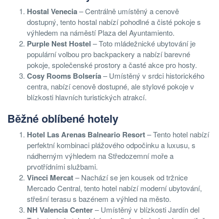
Hostal Venecia
– Centrálně umístěný a cenově
dostupný, tento hostal nabízí pohodlné a čisté pokoje s
výhledem na náměstí Plaza del Ayuntamiento.
Purple Nest Hostel
– Toto mládežnické ubytování je
populární volbou pro backpackery a nabízí barevné
pokoje, společenské prostory a časté akce pro hosty.
Cosy Rooms Bolsería
– Umístěný v srdci historického
centra, nabízí cenově dostupné, ale stylové pokoje v
blízkosti hlavních turistických atrakcí.
Běžné oblíbené hotely
Hotel Las Arenas Balneario Resort
– Tento hotel nabízí
perfektní kombinaci plážového odpočinku a luxusu, s
nádherným výhledem na Středozemní moře a
prvotřídními službami.
Vincci Mercat
– Nachází se jen kousek od tržnice
Mercado Central, tento hotel nabízí moderní ubytování,
střešní terasu s bazénem a výhled na město.
NH Valencia Center
– Umístěný v blízkosti Jardín del