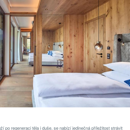
í po regeneraci těla i duše, se nabízí jedinečná příležitost strávit