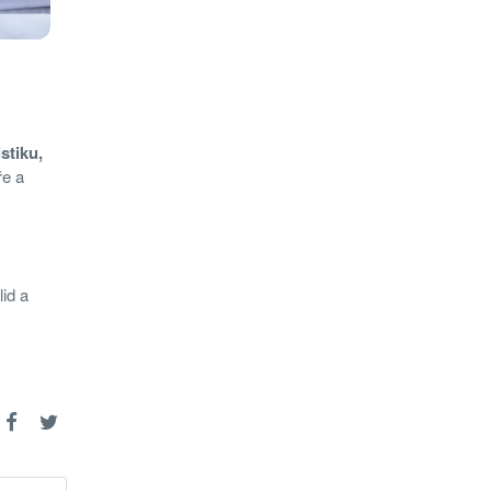
istiku,
ře a
id a