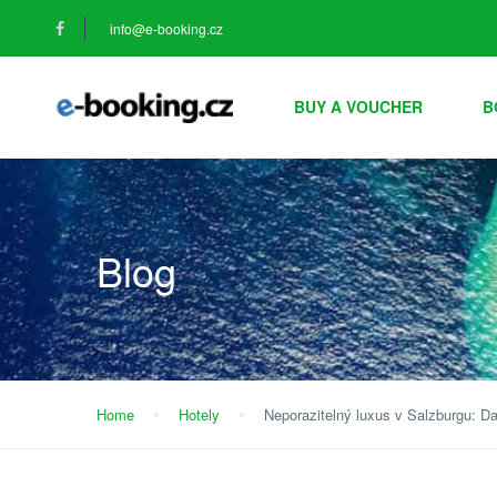
info@e-booking.cz
BUY A VOUCHER
B
Blog
Home
Hotely
Neporazitelný luxus v Salzburgu: D