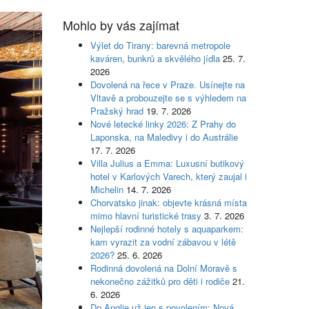
Mohlo by vás zajímat
Výlet do Tirany: barevná metropole
kaváren, bunkrů a skvělého jídla
25. 7.
2026
Dovolená na řece v Praze. Usínejte na
Vltavě a probouzejte se s výhledem na
Pražský hrad
19. 7. 2026
Nové letecké linky 2026: Z Prahy do
Laponska, na Maledivy i do Austrálie
17. 7. 2026
Villa Julius a Emma: Luxusní butikový
hotel v Karlových Varech, který zaujal i
Michelin
14. 7. 2026
Chorvatsko jinak: objevte krásná místa
mimo hlavní turistické trasy
3. 7. 2026
Nejlepší rodinné hotely s aquaparkem:
kam vyrazit za vodní zábavou v létě
2026?
25. 6. 2026
Rodinná dovolená na Dolní Moravě s
nekonečno zážitků pro děti i rodiče
21.
6. 2026
Do Anglie už jen s povolením: Nová