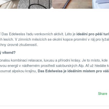
ízí Das Edelweiss řadu venkovních aktivit. Léto je
ideální pro pěší tur
h lesích. V zimních měsících se okolní kopce promění v ráj pro lyža
hny úrovně zkušeností.
ý víkend?
alou kombinaci relaxace, luxusu a přírodní krásy. Je to místo, kde
vou energii v nádherném prostředí salcburských Alp. Ať už hledáte kl
koumat alpskou krajinu,
Das Edelweiss je ideálním místem pro váš
Share