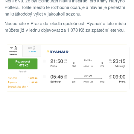
Není divu, že byl Edinburgh hlavní inspirací pro knihy Harryho
Pottera. Tohle město tě rozhodně očaruje a hlavně je perfektní
na krátkodobý výlet v jakoukoli sezonu.
Nasedněte v Praze do letadla společnosti Ryanair a toto místo
můžete již v lednu objevovat za 1 078 Kč za zpáteční letenku.