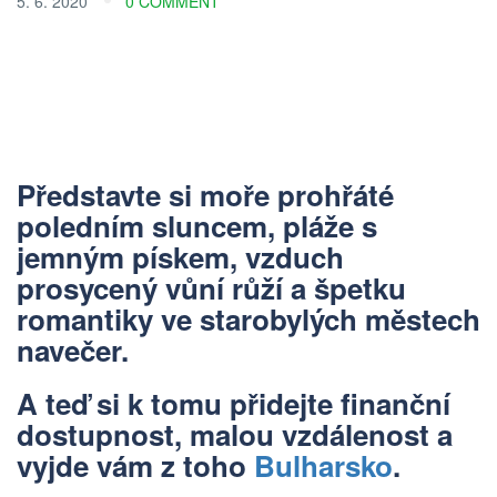
5. 6. 2020
0 COMMENT
Představte si moře prohřáté
poledním sluncem, pláže s
jemným pískem, vzduch
prosycený vůní růží a špetku
romantiky ve starobylých městech
navečer.
A teď si k tomu přidejte finanční
dostupnost, malou vzdálenost a
vyjde vám z toho
Bulharsko
.