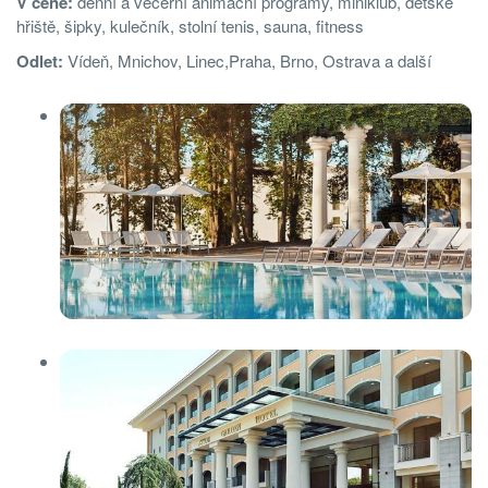
V ceně:
denní a večerní animační programy, miniklub, dětské
hřiště, šipky, kulečník, stolní tenis, sauna, ﬁtness
Odlet:
Vídeň, Mnichov, Linec,Praha, Brno, Ostrava a další