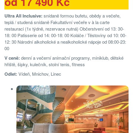
od 17 490 Kč
Ultra All Inclusive:
snídaně formou bufetu, obědy a večeře,
teplá / studená snídaně Fakultativní večeře v à la carte
restauraci (1x týdně, rezervace nutná) Občerstvení od 13: 30-
18: 00 Patisserie od 14: 00-18: 00 Koláče / Těstoviny od 10: 00-
12: 30 Národní alkoholické a nealkoholické nápoje od 08:00-23:
00
V ceně:
denní a večerní animační programy, miniklub, dětské
hřiště, šipky, kulečník, stolní tenis, ﬁtness
Odlet:
Vídeň, Mnichov, Linec