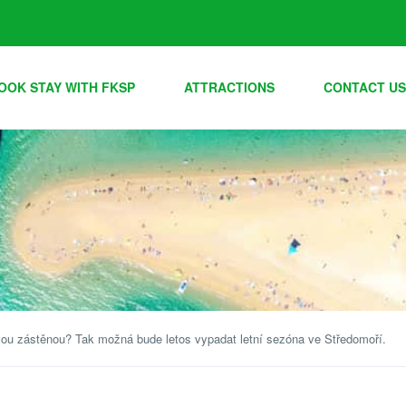
OOK STAY WITH FKSP
ATTRACTIONS
CONTACT US
vou zástěnou? Tak možná bude letos vypadat letní sezóna ve Středomoří.