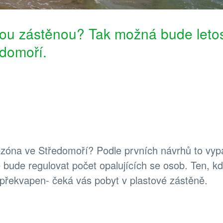
vou zástěnou? Tak možná bude leto
edomoří.
ezóna ve Středomoří? Podle prvních návrhů to vyp
 bude regulovat počet opalujících se osob. Ten, k
 překvapen- čeká vás pobyt v plastové zástěně.