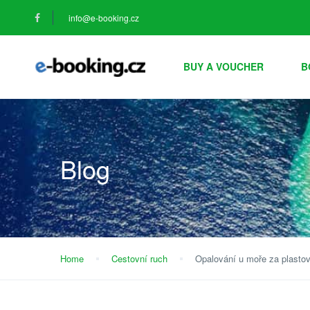
info@e-booking.cz
BUY A VOUCHER
B
Blog
Home
Cestovní ruch
Opalování u moře za plasto