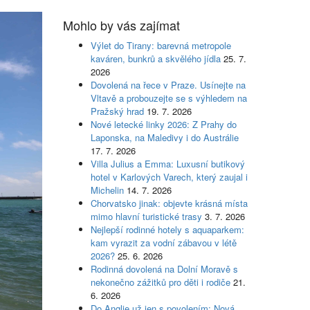
Mohlo by vás zajímat
Výlet do Tirany: barevná metropole
kaváren, bunkrů a skvělého jídla
25. 7.
2026
Dovolená na řece v Praze. Usínejte na
Vltavě a probouzejte se s výhledem na
Pražský hrad
19. 7. 2026
Nové letecké linky 2026: Z Prahy do
Laponska, na Maledivy i do Austrálie
17. 7. 2026
Villa Julius a Emma: Luxusní butikový
hotel v Karlových Varech, který zaujal i
Michelin
14. 7. 2026
Chorvatsko jinak: objevte krásná místa
mimo hlavní turistické trasy
3. 7. 2026
Nejlepší rodinné hotely s aquaparkem:
kam vyrazit za vodní zábavou v létě
2026?
25. 6. 2026
Rodinná dovolená na Dolní Moravě s
nekonečno zážitků pro děti i rodiče
21.
6. 2026
Do Anglie už jen s povolením: Nová