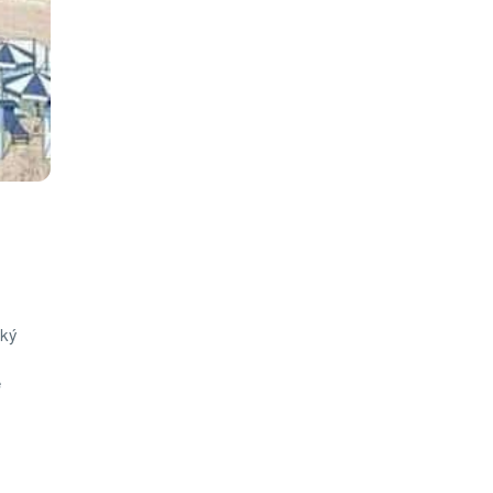
ský
e