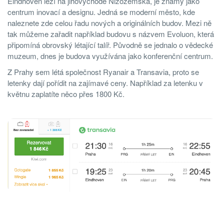
Eindhoven leží na jihovýchodě Nizozemska, je známý jako
centrum inovací a designu. Jedná se moderní město, kde
naleznete zde celou řadu nových a originálních budov. Mezi ně
tak můžeme zařadit například budovu s názvem Evoluon, která
připomíná obrovský létající talíř. Původně se jednalo o vědecké
muzeum, dnes je budova využívána jako konferenční centrum.
Z Prahy sem létá společnost Ryanair a Transavia, proto se
letenky dají pořídit na zajímavé ceny. Například za letenku v
květnu zaplatíte něco přes 1800 Kč.