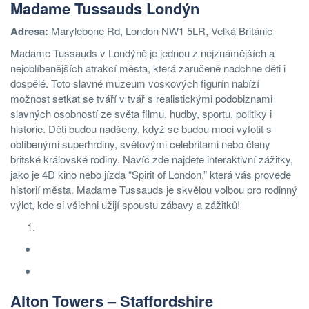
Madame Tussauds Londýn
Adresa:
Marylebone Rd, London NW1 5LR, Velká Británie
Madame Tussauds v Londýně je jednou z nejznámějších a
nejoblíbenějších atrakcí města, která zaručeně nadchne děti i
dospělé. Toto slavné muzeum voskových figurín nabízí
možnost setkat se tváří v tvář s realistickými podobiznami
slavných osobností ze světa filmu, hudby, sportu, politiky i
historie. Děti budou nadšeny, když se budou moci vyfotit s
oblíbenými superhrdiny, světovými celebritami nebo členy
britské královské rodiny. Navíc zde najdete interaktivní zážitky,
jako je 4D kino nebo jízda “Spirit of London,” která vás provede
historií města. Madame Tussauds je skvělou volbou pro rodinný
výlet, kde si všichni užijí spoustu zábavy a zážitků!
Alton Towers – Staffordshire