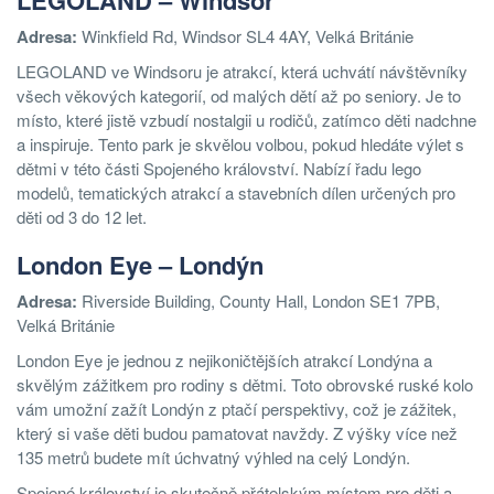
LEGOLAND – Windsor
Adresa:
Winkfield Rd, Windsor SL4 4AY, Velká Británie
LEGOLAND ve Windsoru je atrakcí, která uchvátí návštěvníky
všech věkových kategorií, od malých dětí až po seniory. Je to
místo, které jistě vzbudí nostalgii u rodičů, zatímco děti nadchne
a inspiruje. Tento park je skvělou volbou, pokud hledáte výlet s
dětmi v této části Spojeného království. Nabízí řadu lego
modelů, tematických atrakcí a stavebních dílen určených pro
děti od 3 do 12 let.
London Eye – Londýn
Adresa:
Riverside Building, County Hall, London SE1 7PB,
Velká Británie
London Eye je jednou z nejikoničtějších atrakcí Londýna a
skvělým zážitkem pro rodiny s dětmi. Toto obrovské ruské kolo
vám umožní zažít Londýn z ptačí perspektivy, což je zážitek,
který si vaše děti budou pamatovat navždy. Z výšky více než
135 metrů budete mít úchvatný výhled na celý Londýn.
Spojené království je skutečně přátelským místem pro děti a