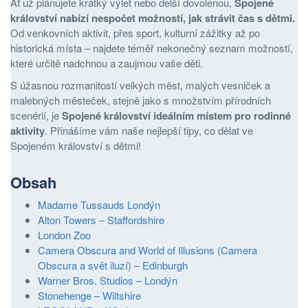
Ať už plánujete krátký výlet nebo delší dovolenou,
Spojené
království nabízí nespočet možností, jak strávit čas s dětmi.
Od venkovních aktivit, přes sport, kulturní zážitky až po
historická místa – najdete téměř nekonečný seznam možností,
které určitě nadchnou a zaujmou vaše děti.
S úžasnou rozmanitostí velkých měst, malých vesniček a
malebných městeček, stejně jako s množstvím přírodních
scenérií, je
Spojené království ideálním místem pro rodinné
aktivity
. Přinášíme vám naše nejlepší tipy, co dělat ve
Spojeném království s dětmi!
Obsah
Madame Tussauds Londýn
Alton Towers – Staffordshire
London Zoo
Camera Obscura and World of Illusions (Camera
Obscura a svět iluzí) – Edinburgh
Warner Bros. Studios – Londýn
Stonehenge – Wiltshire