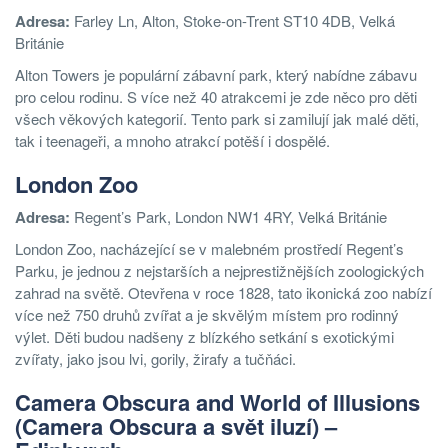
Adresa:
Farley Ln, Alton, Stoke-on-Trent ST10 4DB, Velká
Británie
Alton Towers je populární zábavní park, který nabídne zábavu
pro celou rodinu. S více než 40 atrakcemi je zde něco pro děti
všech věkových kategorií. Tento park si zamilují jak malé děti,
tak i teenageři, a mnoho atrakcí potěší i dospělé.
London Zoo
Adresa:
Regent’s Park, London NW1 4RY, Velká Británie
London Zoo, nacházející se v malebném prostředí Regent’s
Parku, je jednou z nejstarších a nejprestižnějších zoologických
zahrad na světě. Otevřena v roce 1828, tato ikonická zoo nabízí
více než 750 druhů zvířat a je skvělým místem pro rodinný
výlet. Děti budou nadšeny z blízkého setkání s exotickými
zvířaty, jako jsou lvi, gorily, žirafy a tučňáci.
Camera Obscura and World of Illusions
(Camera Obscura a svět iluzí) –