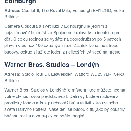
Edinburgh
Adresa:
Castlehill, The Royal Mile, Edinburgh EH1 2ND, Velká
Británie
Camera Obscura a svět iluzí v Edinburghu je jedním z
nejzajímavějších míst ve Spojeném království a ideálním pro
děti. S celou rodinou se vydáte na dobrodružství po 5 patrech
plných více než 100 úžasných iluzí. Zážitek končí na střeše
budovy, odkud si užijete jeden z nejlepších výhledů na město!
Warner Bros. Studios – Londýn
Adresa:
Studio Tour Dr, Leavesden, Watford WD25 7LR, Velká
Británie
Warner Bros. Studios v Londýně je místem, kde můžete nechat
volně plynout svou představivost. Děti i vy budete nadšeni z
prohlídky tohoto místa plného zážitků a aktivit z kouzelného
světa Harryho Pottera. Vaše děti se budou cítit, jako by opustily
běžnou realitu a vstoupily do světa magie!