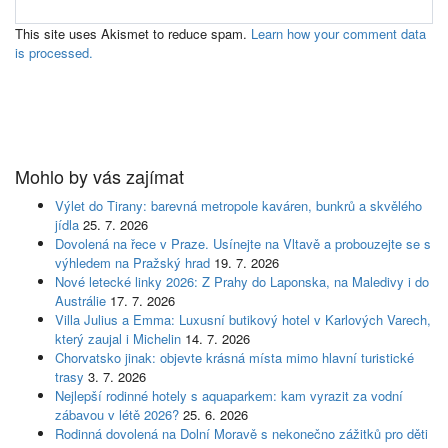
This site uses Akismet to reduce spam.
Learn how your comment data
is processed.
Mohlo by vás zajímat
Výlet do Tirany: barevná metropole kaváren, bunkrů a skvělého
jídla
25. 7. 2026
Dovolená na řece v Praze. Usínejte na Vltavě a probouzejte se s
výhledem na Pražský hrad
19. 7. 2026
Nové letecké linky 2026: Z Prahy do Laponska, na Maledivy i do
Austrálie
17. 7. 2026
Villa Julius a Emma: Luxusní butikový hotel v Karlových Varech,
který zaujal i Michelin
14. 7. 2026
Chorvatsko jinak: objevte krásná místa mimo hlavní turistické
trasy
3. 7. 2026
Nejlepší rodinné hotely s aquaparkem: kam vyrazit za vodní
zábavou v létě 2026?
25. 6. 2026
Rodinná dovolená na Dolní Moravě s nekonečno zážitků pro děti