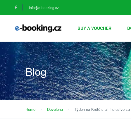
info@e-booking.cz
BUY A VOUCHER
B
Blog
Home
Dovolená
Týden na Krétě s all inclusive za