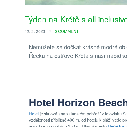
Týden na Krétě s all inclusi
12. 3. 2023
0 COMMENT
Nemůžete se dočkat krásné modré obloh
Řecku na ostrově Kréta s naší nabídkou
Hotel Horizon Beach
Hotel
je situován na sklanatém pobřeží v letovisku 
vzdálenosti přibližně 400 m, od hotelu k pláži vede
je vzdáleno pouhých 350 m. Hlavní město
Heraklion