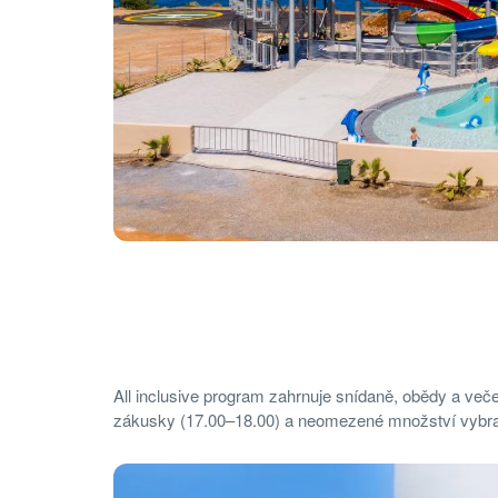
All inclusive program zahrnuje snídaně, obědy a več
zákusky (17.00–18.00) a neomezené množství vybran