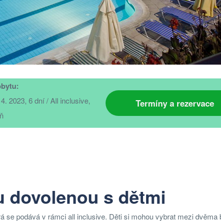
bytu:
4. 2023, 6 dní / All inclusive,
Termíny a rezervace
eň
u dovolenou s dětmi
á se podává v rámci all inclusive. Děti si mohou vybrat mezi dvěma