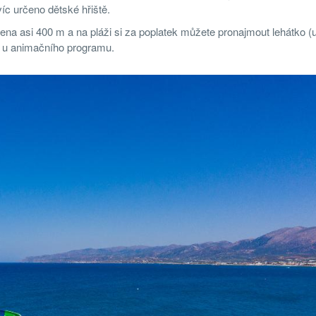
c určeno dětské hřiště.
na asi 400 m a na pláži si za poplatek můžete pronajmout lehátko (
 u animačního programu.