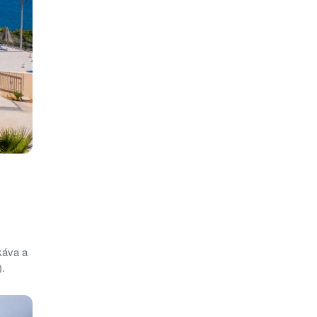
káva a
).