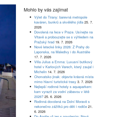
Mohlo by vás zajímat
Výlet do Tirany: barevná metropole
kaváren, bunkrů a skvělého jídla
25. 7.
2026
Dovolená na řece v Praze. Usínejte na
Vltavě a probouzejte se s výhledem na
Pražský hrad
19. 7. 2026
Nové letecké linky 2026: Z Prahy do
Laponska, na Maledivy i do Austrálie
17. 7. 2026
Villa Julius a Emma: Luxusní butikový
hotel v Karlových Varech, který zaujal i
Michelin
14. 7. 2026
Chorvatsko jinak: objevte krásná místa
mimo hlavní turistické trasy
3. 7. 2026
Nejlepší rodinné hotely s aquaparkem:
kam vyrazit za vodní zábavou v létě
2026?
25. 6. 2026
Rodinná dovolená na Dolní Moravě s
nekonečno zážitků pro děti i rodiče
21.
6. 2026
Do Anglie už jen s povolením: Nová