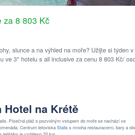
ve za 8 803 Kč
y, slunce a na výhled na moře? Užijte si týden v
 ve 3* hotelu s all inclusive za cenu 8 803 Kč/ os
 Hotel na Krétě
Stalis. Písečná pláž s pozvolným vstupem do moře se nachází ve
 promenáda. Centrum letoviska
Stalis
s mnoha restauracemi, bary a o
s letištěm je vzdáleno 32 km.