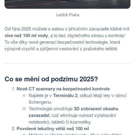
Letiště Praha
Od října 2025 můžete s sebou v příručním zavazadle klidně mít
více než 100 ml vody
, a to bez zbytečného stresu u kontroly!
To vše díky nové generaci bezpečnostní technologie, která
výrazně zrychlí a zpříjemní cestování z pražského letiště.
Co se mění od podzimu 2025?
Nové CT scannery na bezpečnostní kontrole
Najdete je v
Terminálu 2
, odkud létají lety v rámci
Schengenu.
Technologie umožňuje
3D zobrazení obsahu
zavazadel
, což eliminuje nutnost vytahování
notebooků, tabletů či kosmetiky.
Povolené tekutiny větší než 100 ml
Můžete si přinést vlastní vodu, džus nebo třeba