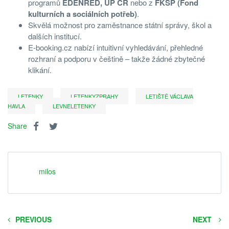
programů
EDENRED, UP ČR
nebo z
FKSP (Fond
kulturních a sociálních potřeb)
.
Skvělá možnost pro zaměstnance státní správy, škol a
dalších institucí.
E-booking.cz nabízí intuitivní vyhledávání, přehledné
rozhraní a podporu v češtině – takže žádné zbytečné
klikání.
LETENKY
LETENKYZPRAHY
LETIŠTĚ VÁCLAVA
HAVLA
LEVNELETENKY
Share
milos
PREVIOUS
NEXT