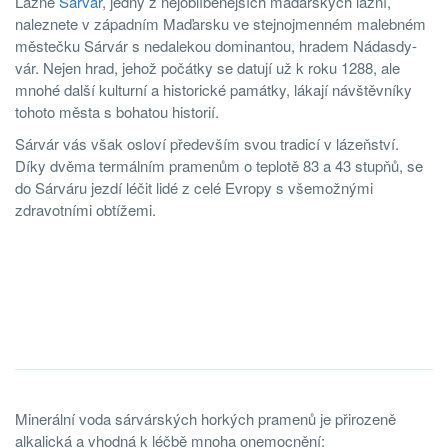
Lázně
Sárvár
, jedny z nejoblíbenějších maďarských lázní,
naleznete v západním Maďarsku ve stejnojmenném malebném
městečku Sárvár s nedalekou dominantou, hradem Nádasdy-
vár. Nejen hrad, jehož počátky se datují už k roku 1288, ale
mnohé další kulturní a historické památky, lákají návštěvníky
tohoto města s bohatou historií.
Sárvár vás však osloví především svou tradicí v lázeňství.
Díky dvěma termálním pramenům o teplotě 83 a 43 stupňů, se
do Sárváru jezdí léčit lidé z celé Evropy s všemožnými
zdravotními obtížemi.
Minerální voda sárvárských horkých pramenů je přirozeně
alkalická a vhodná k léčbě mnoha onemocnění: