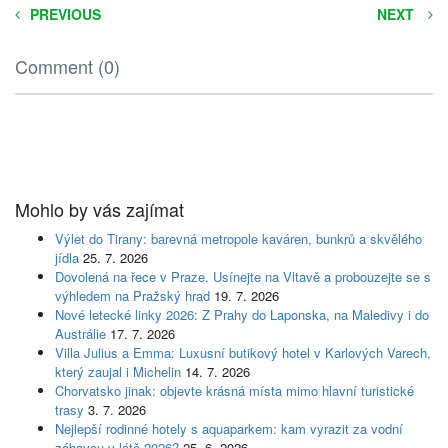
PREVIOUS
NEXT
Comment (0)
Mohlo by vás zajímat
Výlet do Tirany: barevná metropole kaváren, bunkrů a skvělého
jídla
25. 7. 2026
Dovolená na řece v Praze. Usínejte na Vltavě a probouzejte se s
výhledem na Pražský hrad
19. 7. 2026
Nové letecké linky 2026: Z Prahy do Laponska, na Maledivy i do
Austrálie
17. 7. 2026
Villa Julius a Emma: Luxusní butikový hotel v Karlových Varech,
který zaujal i Michelin
14. 7. 2026
Chorvatsko jinak: objevte krásná místa mimo hlavní turistické
trasy
3. 7. 2026
Nejlepší rodinné hotely s aquaparkem: kam vyrazit za vodní
zábavou v létě 2026?
25. 6. 2026