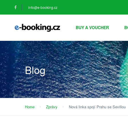
info@e-booking.cz
BUY A VOUCHER
B
Blog
Home
Zprávy
Nová linka spojí Prahu se Sevillou