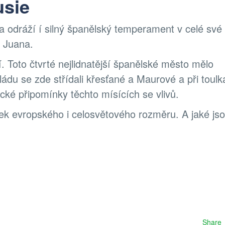
usie
 a odráží í silný španělský temperament v celé své
 Juana.
í. Toto čtvrté nejlidnatější španělské město mělo
ádu se zde střídali křesťané a Maurové a při toulk
ké připomínky těchto mísících se vlivů.
ek evropského i celosvětového rozměru. A jaké jso
Share