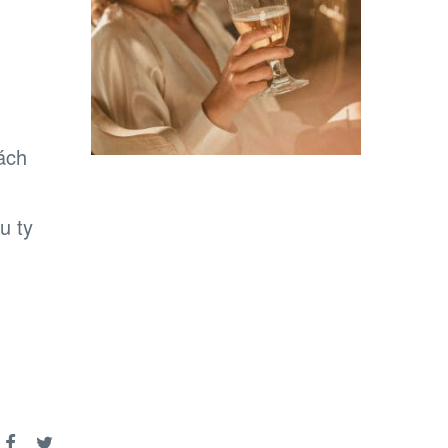
ách
u ty