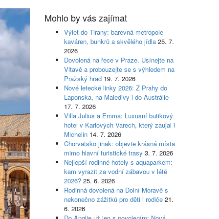
Mohlo by vás zajímat
Výlet do Tirany: barevná metropole
kaváren, bunkrů a skvělého jídla
25. 7.
2026
Dovolená na řece v Praze. Usínejte na
Vltavě a probouzejte se s výhledem na
Pražský hrad
19. 7. 2026
Nové letecké linky 2026: Z Prahy do
Laponska, na Maledivy i do Austrálie
17. 7. 2026
Villa Julius a Emma: Luxusní butikový
hotel v Karlových Varech, který zaujal i
Michelin
14. 7. 2026
Chorvatsko jinak: objevte krásná místa
mimo hlavní turistické trasy
3. 7. 2026
Nejlepší rodinné hotely s aquaparkem:
kam vyrazit za vodní zábavou v létě
2026?
25. 6. 2026
Rodinná dovolená na Dolní Moravě s
nekonečno zážitků pro děti i rodiče
21.
6. 2026
Do Anglie už jen s povolením: Nová