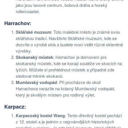
jako jsou lanové centrum, bobová dráha a horský
rollercoaster.
Harrachov:
Sklářské muzeum
: Toto malebné město je známé svou
sklářskou tradicí. Navštivte Sklářské muzeum, kde se
dozvíte o výrobě skla a budete moci vidět různé skleněné
výrobky.
Skokanský můstek
: Harrachov je domovem pro
skokanský můstek, kde se konají soutěže ve skocích na
lyžích. Můžete si prohlédnout můstek a případně zde
sledovat trénink skokanů.
Mumlavský vodopád
: Při procházce do okolí
Harrachova narazíte na krásný Mumlavský vodopád,
který je skvělým místem pro rodinný výlet.
Karpacz:
Karpaczský kostel Wang
: Tento dřevěný kostel pochází
z 12. století a je jedním z nejznámějších historických
památek v regionu. Je zde také muzeum, které přibližuje