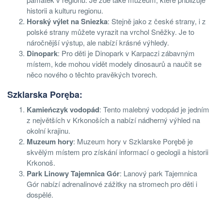
historii a kulturu regionu.
Horský výlet na Sniezka
: Stejně jako z české strany, i z
polské strany můžete vyrazit na vrchol Sněžky. Je to
náročnější výstup, ale nabízí krásné výhledy.
Dinopark
: Pro děti je Dinopark v Karpaczi zábavným
místem, kde mohou vidět modely dinosaurů a naučit se
něco nového o těchto pravěkých tvorech.
Szklarska Poręba:
Kamieńczyk vodopád
: Tento malebný vodopád je jedním
z největších v Krkonoších a nabízí nádherný výhled na
okolní krajinu.
Muzeum hory
: Muzeum hory v Szklarske Porębě je
skvělým místem pro získání informací o geologii a historii
Krkonoš.
Park Linowy Tajemnica Gór
: Lanový park Tajemnica
Gór nabízí adrenalinové zážitky na stromech pro děti i
dospělé.