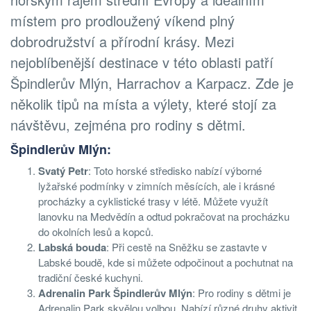
místem pro prodloužený víkend plný
dobrodružství a přírodní krásy. Mezi
nejoblíbenější destinace v této oblasti patří
Špindlerův Mlýn, Harrachov a Karpacz. Zde je
několik tipů na místa a výlety, které stojí za
návštěvu, zejména pro rodiny s dětmi.
Špindlerův Mlýn:
Svatý Petr
: Toto horské středisko nabízí výborné
lyžařské podmínky v zimních měsících, ale i krásné
procházky a cyklistické trasy v létě. Můžete využít
lanovku na Medvědín a odtud pokračovat na procházku
do okolních lesů a kopců.
Labská bouda
: Při cestě na Sněžku se zastavte v
Labské boudě, kde si můžete odpočinout a pochutnat na
tradiční české kuchyni.
Adrenalin Park Špindlerův Mlýn
: Pro rodiny s dětmi je
Adrenalin Park skvělou volbou. Nabízí různé druhy aktivit,