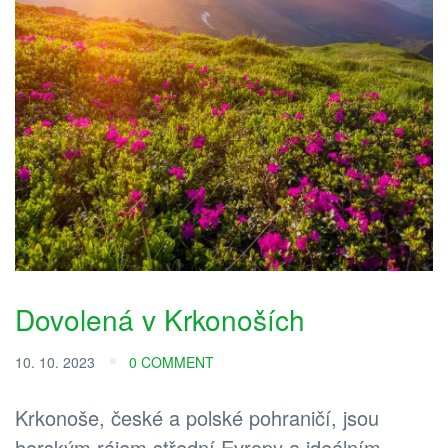
Dovolená v Krkonoších
10. 10. 2023
0 COMMENT
Krkonoše, české a polské pohraničí, jsou
horským rájem střední Evropy a ideálním