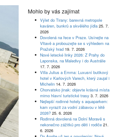
Mohlo by vás zajímat
Výlet do Tirany: barevná metropole
kaváren, bunkrů a skvělého jídla
25. 7.
2026
Dovolená na řece v Praze. Usínejte na
Vltavě a probouzejte se s výhledem na
Pražský hrad
19. 7. 2026
Nové letecké linky 2026: Z Prahy do
Laponska, na Maledivy i do Austrálie
17. 7. 2026
Villa Julius a Emma: Luxusní butikový
hotel v Karlových Varech, který zaujal i
Michelin
14. 7. 2026
Chorvatsko jinak: objevte krásná místa
mimo hlavní turistické trasy
3. 7. 2026
Nejlepší rodinné hotely s aquaparkem:
kam vyrazit za vodní zábavou v létě
2026?
25. 6. 2026
Rodinná dovolená na Dolní Moravě s
nekonečno zážitků pro děti i rodiče
21.
6. 2026
Do Anglie už jen s povolením: Nová