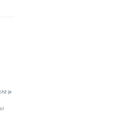
chž je
cí