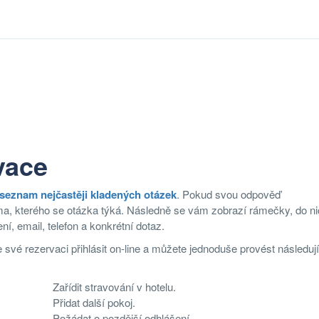
vace
seznam nejčastěji kladených otázek
. Pokud svou odpověď
éma, kterého se otázka týká. Následně se vám zobrazí rámečky, do ni
ní, email, telefon a konkrétní dotaz.
vé rezervaci přihlásit on-line a můžete jednoduše provést následují
Zařídit stravování v hotelu.
Přidat další pokoj.
Požádat o pozdější odhlášení.