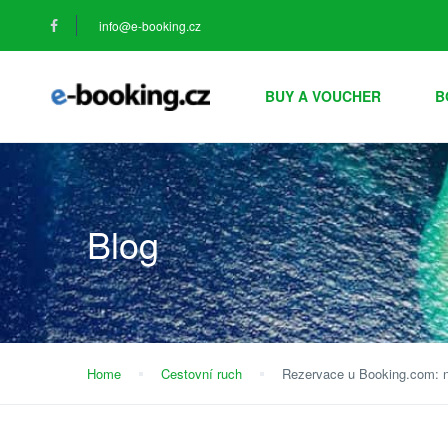
info@e-booking.cz
BUY A VOUCHER
B
Blog
Home
Cestovní ruch
Rezervace u Booking.com: n