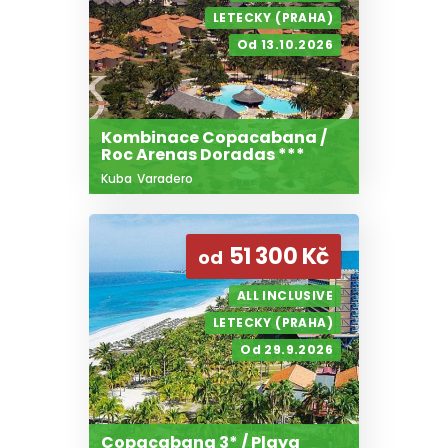
LETECKY (PRAHA)
Od 13.10.2026
Kombinace Copacabana /
Roc Arenas Doradas ***
Kuba
Varadero
51 300 Kč
od
ALL INCLUSIVE
LETECKY (PRAHA)
Od 29.9.2026
Copacabana 3* / Playa