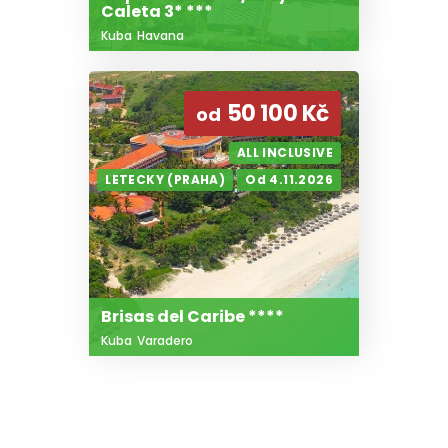
Caleta 3* ***
Kuba
Havana
50 100 Kč
od
ALL INCLUSIVE
LETECKY (PRAHA)
Od 4.11.2026
Brisas del Caribe ****
Kuba
Varadero