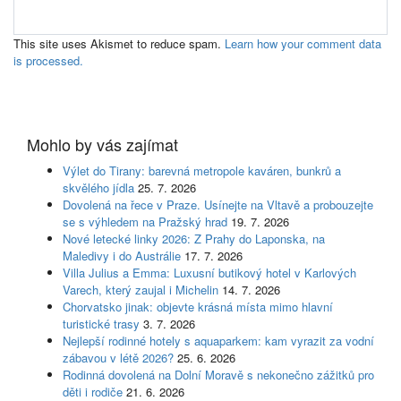
This site uses Akismet to reduce spam.
Learn how your comment data
is processed.
Mohlo by vás zajímat
Výlet do Tirany: barevná metropole kaváren, bunkrů a
skvělého jídla
25. 7. 2026
Dovolená na řece v Praze. Usínejte na Vltavě a probouzejte
se s výhledem na Pražský hrad
19. 7. 2026
Nové letecké linky 2026: Z Prahy do Laponska, na
Maledivy i do Austrálie
17. 7. 2026
Villa Julius a Emma: Luxusní butikový hotel v Karlových
Varech, který zaujal i Michelin
14. 7. 2026
Chorvatsko jinak: objevte krásná místa mimo hlavní
turistické trasy
3. 7. 2026
Nejlepší rodinné hotely s aquaparkem: kam vyrazit za vodní
zábavou v létě 2026?
25. 6. 2026
Rodinná dovolená na Dolní Moravě s nekonečno zážitků pro
děti i rodiče
21. 6. 2026