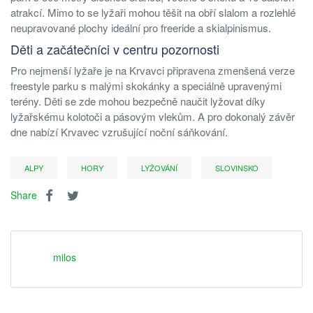
atrakcí. Mimo to se lyžaři mohou těšit na obří slalom a rozlehlé
neupravované plochy ideální pro freeride a skialpinismus.
Děti a začátečníci v centru pozornosti
Pro nejmenší lyžaře je na Krvavci připravena zmenšená verze
freestyle parku s malými skokánky a speciálně upravenými
terény. Děti se zde mohou bezpečně naučit lyžovat díky
lyžařskému kolotoči a pásovým vlekům. A pro dokonalý závěr
dne nabízí Krvavec vzrušující noční sáňkování.
ALPY
HORY
LYŽOVÁNÍ
SLOVINSKO
Share
milos