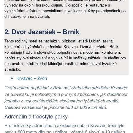
výhledy na okolní horskou krajinu. K dispozici je restaurace s
vynikajícími místními specialitami a wellness služby pro odpočinek po
dni stráveném na svazích.
2. Dvor Jezeršek – Brnik
Tento rodinný hotel se nachází v blízkosti letiště Lublaň, asi 12
kilometrů od lyžařského střediska Krvavec. Dvor Jezeršek – Brnik
kombinuje tradiční slovinskou pohostinnost s moderním komfortem,
nabízí stylové ubytování a vynikající kulinářský zážitek. Je ideální pro
cestovatele, kteří hledají klidnější prostředí mimo hlavní lyžařské
středisko.
Krvavec – Zvoh
Cesta autem například z Brna do lyžařského střediska Krvavec
ve Slovinsku je pohodlným a přímým způsobem, jak dosáhnout
jednoho z nejpopulárnějších slovinských lyžařských areálů.
Celková vzdálenost je přibližně 550 až 600 kilometrů.
Adrenalin a freestyle parky
Pro milovníky adrenalinu a akrobacie nabízí Krvavec freestyle
park s 800 metry dlouhou dráhou, včetně 6 skoků a 10 dalších