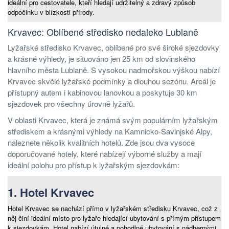
ideální pro cestovatele, kteří hledají udržitelný a zdravý způsob
odpočinku v blízkosti přírody.
Krvavec: Oblíbené středisko nedaleko Lublaně
Lyžařské středisko Krvavec, oblíbené pro své široké sjezdovky
a krásné výhledy, je situováno jen 25 km od slovinského
hlavního města Lublaně. S vysokou nadmořskou výškou nabízí
Krvavec skvělé lyžařské podmínky a dlouhou sezónu. Areál je
přístupný autem i kabinovou lanovkou a poskytuje 30 km
sjezdovek pro všechny úrovně lyžařů.
V oblasti Krvavec, která je známá svým populárním lyžařským
střediskem a krásnými výhledy na Kamnicko-Savinjské Alpy,
naleznete několik kvalitních hotelů. Zde jsou dva vysoce
doporučované hotely, které nabízejí výborné služby a mají
ideální polohu pro přístup k lyžařským sjezdovkám:
1. Hotel Krvavec
Hotel Krvavec se nachází přímo v lyžařském středisku Krvavec, což z
něj činí ideální místo pro lyžaře hledající ubytování s přímým přístupem
k sjezdovkám. Hotel nabízí útulné a pohodlné ubytování s nádhernými