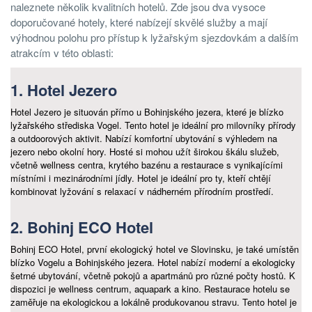
naleznete několik kvalitních hotelů. Zde jsou dva vysoce
doporučované hotely, které nabízejí skvělé služby a mají
výhodnou polohu pro přístup k lyžařským sjezdovkám a dalším
atrakcím v této oblasti:
1. Hotel Jezero
Hotel Jezero je situován přímo u Bohinjského jezera, které je blízko
lyžařského střediska Vogel. Tento hotel je ideální pro milovníky přírody
a outdoorových aktivit. Nabízí komfortní ubytování s výhledem na
jezero nebo okolní hory. Hosté si mohou užít širokou škálu služeb,
včetně wellness centra, krytého bazénu a restaurace s vynikajícími
místními i mezinárodními jídly. Hotel je ideální pro ty, kteří chtějí
kombinovat lyžování s relaxací v nádherném přírodním prostředí.
2. Bohinj ECO Hotel
Bohinj ECO Hotel, první ekologický hotel ve Slovinsku, je také umístěn
blízko Vogelu a Bohinjského jezera. Hotel nabízí moderní a ekologicky
šetrné ubytování, včetně pokojů a apartmánů pro různé počty hostů. K
dispozici je wellness centrum, aquapark a kino. Restaurace hotelu se
zaměřuje na ekologickou a lokálně produkovanou stravu. Tento hotel je