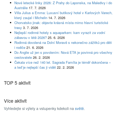
Nové letecké linky 2026: Z Prahy do Laponska, na Maledivy i do
Austrálie
17. 7. 2026
Villa Julius a Emma: Luxusní butikový hotel v Karlových Varech,
který zaujal i Michelin
14. 7. 2026
Chorvatsko jinak: objevte krásná místa mimo hlavní turistické
trasy
3. 7. 2026
Nejlepší rodinné hotely s aquaparkem: kam vyrazit za vodní
zábavou v létě 2026?
25. 6. 2026
Rodinná dovolená na Dolní Moravě s nekonečno zážitků pro děti
i rodiče
21. 6. 2026
Do Anglie už jen s povolením: Nová ETA je povinná pro všechny
cestovatele
26. 2. 2026
Čekala více než 140 let. Sagrada Família je téměř dokončena –
a teď je nejlepší čas ji vidět
22. 2. 2026
TOP 5 aktivit
Více aktivit
Vyhledejte si výlety a vstupenky kdekoli na
světě
.