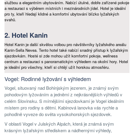
službou a elegantním ubytováním. Nabízí útulné, dobře zařízené pokoje
a restauraci s výběrem místních i mezinárodních jídel. Hotel je ideální
pro ty, kteří hledají klidné a komfortní ubytování blízko lyžařských
svahů.
2. Hotel Kanin
Hotel Kanin je další skvělou volbou pro návštěvníky lyžařského areálu
Kanin-Sella Nevea. Tento hotel také nabízí snadný přístup k lyžařským
sjezdovkám. Hosté si zde mohou užít komfortní pokoje, wellness
centrum a restauraci s panoramatickým výhledem na okolní hory. Hotel
je ideální pro všechny, kteří si chtějí užít horskou atmosféru.
Vogel: Rodinné lyžování s výhledem
Vogel, situovaný nad Bohinjským jezerem, je známý svým
pohodovým lyžováním a jedněmi z nejkrásnějších výhledů v
celém Slovinsku. S mírnějšími sjezdovkami je Vogel ideálním
místem pro rodiny s dětmi. Kabinová lanovka vás rychle a
pohodlně vyveze do světa vysokohorských sjezdovek.
V oblasti Vogel v Julských Alpách, která je známá svým
krásným lyžařským střediskem a nádhernými výhledy,